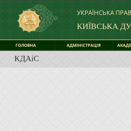
УКРАЇНСЬКА ПРА
КИЇВСЬКА Д
ГОЛОВНА
АДМІНІСТРАЦІЯ
АКАДЕ
КДАіС