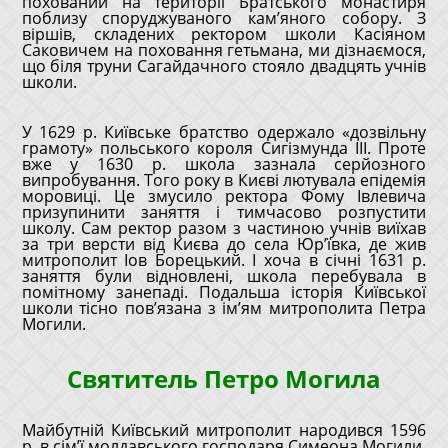
похований на території Братського монастиря
поблизу споруджуваного кам’яного собору. З
віршів, складених ректором школи Касіяном
Саковичем на поховання гетьмана, ми дізнаємося,
що біля труни Сагайдачного стояло двадцять учнів
школи.
У 1629 р. Київське братство одержало «дозвільну
грамоту» польського короля Сигізмунда III. Проте
вже у 1630 р. школа зазнала серйозного
випробування. Того року в Києві лютувала епідемія
моровиці. Це змусило ректора Фому Івлевича
призупинити заняття і тимчасово розпустити
школу. Сам ректор разом з частиною учнів виїхав
за три версти від Києва до села Юр’ївка, де жив
митрополит Іов Борецький. І хоча в січні 1631 р.
заняття були відновлені, школа перебувала в
помітному занепаді. Подальша історія Київської
школи тісно пов’язана з ім’ям митрополита Петра
Могили.
Святитель Петро Могила
Майбутній Київський митрополит народився 1596
р. в сім’ї молдавського господаря Симеона Могили.