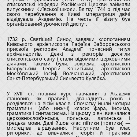
єпископські кафедри Російської Церкви займали
випускники Київської школи. Влітку 1744 р. під час
свого перебування в Києві імператриця двічі
відвідувала Академію. На честь її візиту був
організований урочистий диспут.
1732 р. Святіший Синод завдяки клопотанням
Київського архієпископа Рафаїла Заборовського
присвоїв ректорам Академії почесний титул
архімандритів. Деякі з ректорів досягли
єпископського сану і стали відомими церковними
діячами. Такими були, зокрема, архієпископ
Білоруський Георгій Кониський, архієпископ
Московський Іосиф Волчанський, архієпископ
Санкт-Петербурзький Сильвестр Кулябка.
У XVIII ст. повний курс навчання в Академії
становив, як правило, дванадцять років і
розділявся на вісім класів. Спочатку йшли чотири
граматичні (або нижчі) класи: фара, інфима,
граматика і синтаксисма. На цьому рівні вивчалися
церковнослов’янська, польська, латинська і
грецька мови. Далі йшов клас піїтики (поетики) ―
мистецтва віршування. Наступним був клас
риторики, де вивчалися теорія й практика