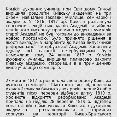
Комісія духовних училищ при Святішому Синоді
вирішила розділити Київську академію на три
окремі навчальні заклади: училище, семінарію і
академію. У 1816—1817 рр. Комісія розглянула
конспекти лекцій викладачів Академії та дійшла
невтішного висновку: практично жоден з учителів
старої Академії не був готовий до викладання за
новою програмою. Було прийнято рішення в
якості викладачів направити до Києва випускників
реформованої Петербурзької Академії. Заповнити
одразу всі вакансії петербуржцями було
неможливо, тому 24 липня 1817 р. Комісія
духовних училищ вирішила тимчасово закрити
Київську академію, створивши в її приміщеннях
лише училище і семінарію.
27 жовтня 1817 р. розпочала свою роботу Київська
духовна семінарія. Підготовка до відновлення
Академії тривала близько двох років: перший набір
студентів після перерви відбувся влітку 1819 р.
Урочисте відкриття реформованої Академії
припало на неділю 28 вересня 1819 р. Відтепер
вона офіційно йменувалася Київською духовною
академією і розташовувалася в історичних
корпусах на території Києво-Братського