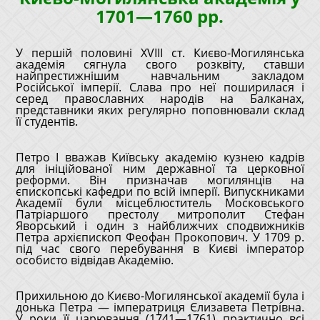
1701—1760 рр.
У першій половині XVIII ст. Києво-Могилянська
академія сягнула свого розквіту, ставши
найпрестижнішим навчальним закладом
Російської імперії. Слава про неї поширилася і
серед православних народів на Балканах,
представники яких регулярно поповнювали склад
її студентів.
Петро I вважав Київську академію кузнею кадрів
для ініційованої ним державної та церковної
реформи. Він призначав могилянців на
єпископські кафедри по всій імперії. Випускниками
Академії були місцеблюститель Московського
Патріаршого престолу митрополит Стефан
Яворський і один з найближчих сподвижників
Петра архієпископ Феофан Прокопович. У 1709 р.
під час свого перебування в Києві імператор
особисто відвідав Академію.
Прихильною до Києво-Могилянської академії була і
донька Петра ― імператриця Єлизавета Петрівна.
У роки її царювання (1741—1761) практично всі