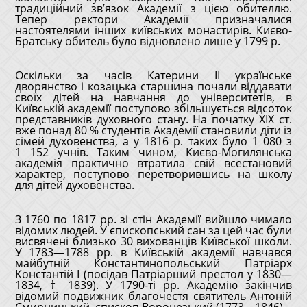
традиційний зв’язок Академії з цією обителлю.
Тепер ректори Академії призначалися
настоятелями інших київських монастирів. Києво-
Братську обитель було відновлено лише у 1799 р.
Оскільки за часів Катерини II українське
дворянство і козацька старшина почали віддавати
своїх дітей на навчання до університетів, в
Київській академії поступово збільшується відсоток
представників духовного стану. На початку XIX ст.
вже понад 80 % студентів Академії становили діти із
сімей духовенства, а у 1816 р. таких було 1 080 з
1 152 учнів. Таким чином, Києво-Могилянська
академія практично втратила свій всестановий
характер, поступово перетворившись на школу
для дітей духовенства.
З 1760 по 1817 рр. зі стін Академії вийшло чимало
відомих людей. У єпископський сан за цей час були
висвячені близько 30 вихованців Київської школи.
У 1783—1788 рр. в Київській академії навчався
майбутній Константинопольський Патріарх
Константій І (посідав Патріарший престол у 1830—
1834, † 1839). У 1790-ті рр. Академію закінчив
відомий подвижник благочестя святитель Антоній