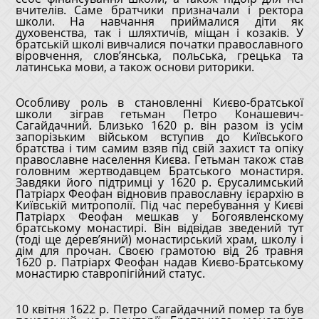
вчителів. Саме братчики призначали і ректора
школи. На навчання приймалися діти як
духовенства, так і шляхтичів, міщан і козаків. У
братській школі вивчалися початки православного
віровчення, слов’янська, польська, грецька та
латинська мови, а також основи риторики.
Особливу роль в становленні Києво-братської
школи зіграв гетьман Петро Конашевич-
Сагайдачний. Близько 1620 р. він разом із усім
запорізьким військом вступив до Київського
братства і тим самим взяв під свій захист та опіку
православне населення Києва. Гетьман також став
головним жертводавцем Братського монастиря.
Завдяки його підтримці у 1620 р. Єрусалимський
Патріарх Феофан відновив православну ієрархію в
Київській митрополії. Під час перебування у Києві
Патріарх Феофан мешкав у Богоявленскому
братському монастирі. Він відвідав зведений тут
(тоді ще дерев’яний) монастирський храм, школу і
дім для прочан. Своєю грамотою від 26 травня
1620 р. Патріарх Феофан надав Києво-Братському
монастирю ставропігійний статус.
10 квітня 1622 р. Петро Сагайдачний помер та був