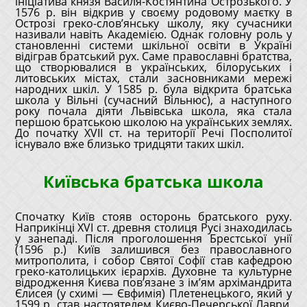
ініціатива князя Василя-Костянтина Острозького. У
1576 р. він відкрив у своєму родовому маєтку в
Острозі греко-слов’янську школу, яку сучасники
називали навіть Академією. Однак головну роль у
становленні системи шкільної освіти в Україні
відіграв братський рух. Саме православні братства,
що створювалися в українських, білоруських і
литовських містах, стали засновниками мережі
народних шкіл. У 1585 р. була відкрита братська
школа у Вільні (сучасний Вільнюс), а наступного
року почала діяти Львівська школа, яка стала
першою братською школою на українських землях.
До початку XVII ст. на території Речі Посполитої
існувало вже близько тридцяти таких шкіл.
Київська братська школа
Спочатку Київ стояв осторонь братського руху.
Наприкінці XVI ст. древня столиця Русі знаходилась
у занепаді. Після проголошення Брестської унії
(1596 р.) Київ залишився без православного
митрополита, і собор Святої Софії став кафедрою
греко-католицьких ієрархів. Духовне та культурне
відродження Києва пов’язане з ім’ям архімандрита
Єлисея (у схимі — Євфимія) Плетенецького, який у
1599 р. став настоятелем Києво-Печерської Лаври.