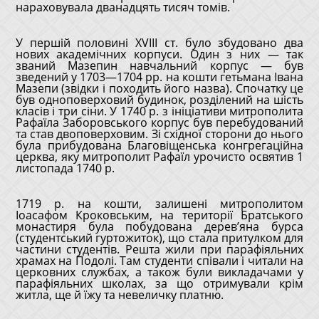
нараховувала дванадцять тисяч томів.
У першій половині XVIII ст. було збудовано два
нових академічних корпуси. Один з них ― так
званий Мазепин навчальний корпус ― був
зведений у 1703—1704 рр. на кошти гетьмана Івана
Мазепи (звідки і походить його назва). Спочатку це
був одноповерховий будинок, розділений на шість
класів і три сіни. У 1740 р. з ініціативи митрополита
Рафаїла Заборовського корпус був перебудований
та став двоповерховим. Зі східної сторони до нього
була прибудована Благовіщенська конгрегаційна
церква, яку митрополит Рафаїл урочисто освятив 1
листопада 1740 р.
1719 р. на кошти, залишені митрополитом
Іоасафом Кроковським, на території Братського
монастиря була побудована дерев’яна бурса
(студентський гуртожиток), що стала притулком для
частини студентів. Решта жили при парафіяльних
храмах на Подолі. Там студенти співали і читали на
церковних службах, а також були викладачами у
парафіяльних школах, за що отримували крім
житла, ще й їжу та невеличку платню.