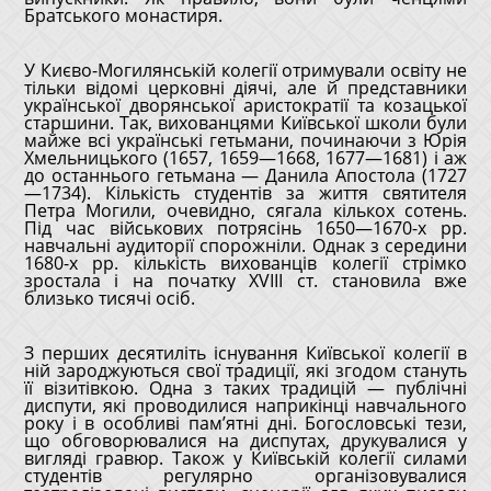
Братського монастиря.
У Києво-Могилянській колегії отримували освіту не
тільки відомі церковні діячі, але й представники
української дворянської аристократії та козацької
старшини. Так, вихованцями Київської школи були
майже всі українські гетьмани, починаючи з Юрія
Хмельницького (1657, 1659—1668, 1677—1681) і аж
до останнього гетьмана — Данила Апостола (1727
—1734). Кількість студентів за життя святителя
Петра Могили, очевидно, сягала кількох сотень.
Під час військових потрясінь 1650—1670-х рр.
навчальні аудиторії спорожніли. Однак з середини
1680-х рр. кількість вихованців колегії стрімко
зростала і на початку XVIII ст. становила вже
близько тисячі осіб.
З перших десятиліть існування Київської колегії в
ній зароджуються свої традиції, які згодом стануть
її візитівкою. Одна з таких традицій — публічні
диспути, які проводилися наприкінці навчального
року і в особливі пам’ятні дні. Богословські тези,
що обговорювалися на диспутах, друкувалися у
вигляді гравюр. Також у Київській колегії силами
студентів регулярно організовувалися