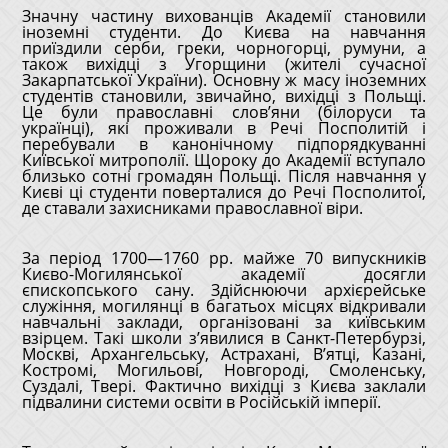
Значну частину вихованців Академії становили
іноземні студенти. До Києва на навчання
приїздили серби, греки, чорногорці, румуни, а
також вихідці з Угорщини (жителі сучасної
Закарпатської України). Основну ж масу іноземних
студентів становили, звичайно, вихідці з Польщі.
Це були православні слов’яни (білоруси та
українці), які проживали в Речі Посполитій і
перебували в канонічному підпорядкуванні
Київської митрополії. Щороку до Академії вступало
близько сотні громадян Польщі. Після навчання у
Києві ці студенти поверталися до Речі Посполитої,
де ставали захисниками православної віри.
За період 1700—1760 рр. майже 70 випускників
Києво-Могилянської академії досягли
єпископського сану. Здійснюючи архієрейське
служіння, могилянці в багатьох місцях відкривали
навчальні заклади, організовані за київським
взірцем. Такі школи з’явилися в Санкт-Петербурзі,
Москві, Архангельську, Астрахані, В’ятці, Казані,
Костромі, Могильові, Новгороді, Смоленську,
Суздалі, Твері. Фактично вихідці з Києва заклали
підвалини системи освіти в Російській імперії.