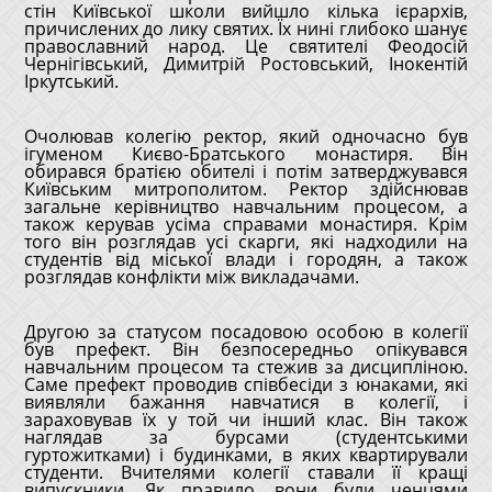
стін Київської школи вийшло кілька ієрархів,
причислених до лику святих. Їх нині глибоко шанує
православний народ. Це святителі Феодосій
Чернігівський, Димитрій Ростовський, Інокентій
Іркутський.
Очолював колегію ректор, який одночасно був
ігуменом Києво-Братського монастиря. Він
обирався братією обителі і потім затверджувався
Київським митрополитом. Ректор здійснював
загальне керівництво навчальним процесом, а
також керував усіма справами монастиря. Крім
того він розглядав усі скарги, які надходили на
студентів від міської влади і городян, а також
розглядав конфлікти між викладачами.
Другою за статусом посадовою особою в колегії
був префект. Він безпосередньо опікувався
навчальним процесом та стежив за дисципліною.
Саме префект проводив співбесіди з юнаками, які
виявляли бажання навчатися в колегії, і
зараховував їх у той чи інший клас. Він також
наглядав за бурсами (студентськими
гуртожитками) і будинками, в яких квартирували
студенти. Вчителями колегії ставали її кращі
випускники. Як правило, вони були ченцями