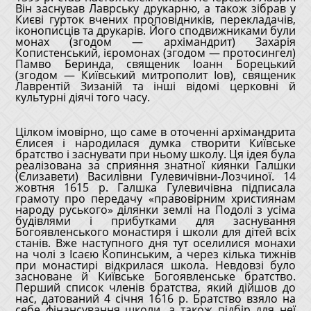
Він заснував Лаврську друкарню, а також зібрав у
Києві гурток вчених проповідників, перекладачів,
іконописців та друкарів. Його сподвижниками були
монах (згодом — архімандрит) Захарія
Копистенський, ієромонах (згодом — протосингел)
Памво Беринда, священик Іоанн Борецький
(згодом — Київський митрополит Іов), священик
Лаврентій Зизаній та інші відомі церковні й
культурні діячі того часу.
Цілком імовірно, що саме в оточенні архімандрита
Єлисея і народилася думка створити Київське
братство і заснувати при ньому школу. Ця ідея була
реалізована за сприяння знатної киянки Галшки
(Єлизавети) Василівни Гулевичівни-Лозчиної. 14
жовтня 1615 р. Галшка Гулевичівна підписала
грамоту про передачу «правовірним християнам
народу руського» ділянки землі на Подолі з усіма
будівлями і прибутками для заснування
Богоявленського монастиря і школи для дітей всіх
станів. Вже наступного дня тут оселилися монахи
на чолі з Ісаєю Копинським, а через кілька тижнів
при монастирі відкрилася школа. Невдовзі було
засноване й Київське Богоявленське братство.
Перший список членів братства, який дійшов до
нас, датований 4 січня 1616 р. Братство взяло на
себе фінансування школи, а також підбір для неї