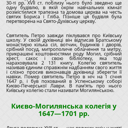
30-ті рр. XVII ст. поблизу нього було зведено ще
одну будівлю, в якій окрім навчальних кімнат
розмістилися трапезна та домова церква на честь
святих Бориса і Гліба. Пізніше ця будівля була
перетворена на Свято-Духівську церкву.
Святитель Петро завжди піклувався про Київську
школу. У своїй духівниці він відписав Братському
монастирю кілька сіл, вотчин, будинків і дворів,
срібний посуд, митрополиче облачення та митру,
прикрашені коштовностями роду Могил, срібний
хрест, сакос і свою бібліотеку, яка тоді
нараховувала 2 131 книгу. Колегію святитель
називав єдиним справжнім надбанням свого життя
і слізно просив виконавців духівниці зберегти її
навіки. Помер святитель Петро в ніч на 1 січня
1647 р. і був похований в Успенському соборі
Києво-Печерської Лаври. В пам’ять про нього
Київську колегію стали називати Могилянською.
Києво-Могилянська колегія у
1647—1701 рр.