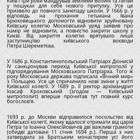
Київ і три роки мандрував землями Волині та Литви
у пошуках для себе нового притулку. Усе це
призвело до повного занепаду школи. У 1666 р. у
відповідь на прохання гетьмана Івана
Брюховецького допомогти відновити зруйновану
Київську колегію Московський уряд заявив про
намір не відновити, а повністю закрити школу у
Києві. Від закриття колегію врятувало лише
заступництво київського воєводи
Петра Шереметєва.
У 1686 р. Константинопольський Патріарх Діонисій
IV санкціонував перехід Київської митрополії у
підпорядкування Московського Патріарха. Того ж
року Московська держава підписала «Вічний мир»
з Польщею. Усе це спричинило нові зміни у житті
Київської колегії. У 1689 р. її ректор архімандрит
Іоасаф Кроковський (згодом — Київський
митрополит) вперше прочитав тут повний курс
богослов’я.
1693 р. до Москви відправилося посольство від
Київської колегії, якому вдалося отримати від царів
Петра та Іоанна Олексійовичів дві важливі грамоти
(обидві датовані 11 січня 1694 р.). Перша з них
затвердила за Братським монастирем усі його