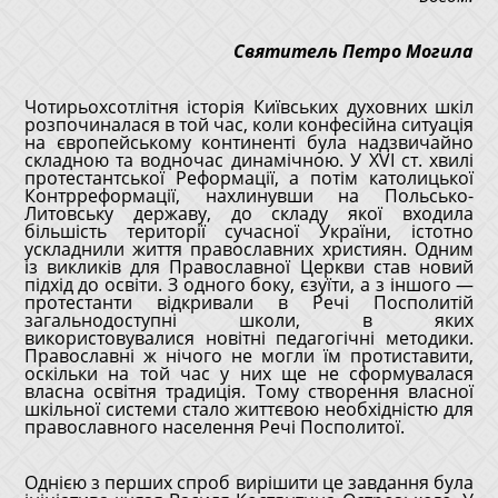
Святитель Петро Могила
Чотирьохсотлітня історія Київських духовних шкіл
розпочиналася в той час, коли конфесійна ситуація
на європейському континенті була надзвичайно
складною та водночас динамічною. У XVI ст. хвилі
протестантської Реформації, а потім католицької
Контрреформації, нахлинувши на Польсько-
Литовську державу, до складу якої входила
більшість території сучасної України, істотно
ускладнили життя православних християн. Одним
із викликів для Православної Церкви став новий
підхід до освіти. З одного боку, єзуїти, а з іншого —
протестанти відкривали в Речі Посполитій
загальнодоступні школи, в яких
використовувалися новітні педагогічні методики.
Православні ж нічого не могли їм протиставити,
оскільки на той час у них ще не сформувалася
власна освітня традиція. Тому створення власної
шкільної системи стало життєвою необхідністю для
православного населення Речі Посполитої.
Однією з перших спроб вирішити це завдання була