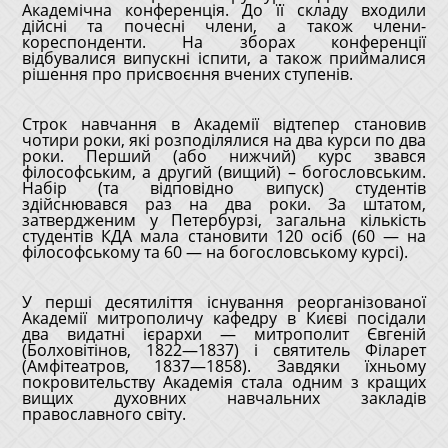
Академічна конференція. До її складу входили
дійсні та почесні члени, а також члени-
кореспонденти. На зборах конференції
відбувалися випускні іспити, а також приймалися
рішення про присвоєння вчених ступенів.
Строк навчання в Академії відтепер становив
чотири роки, які розподілялися на два курси по два
роки. Перший (або нижчий) курс звався
філософським, а другий (вищий) – богословським.
Набір (та відповідно випуск) студентів
здійснювався раз на два роки. За штатом,
затвердженим у Петербурзі, загальна кількість
студентів КДА мала становити 120 осіб (60 ― на
філософському та 60 ― на богословському курсі).
У перші десятиліття існування реорганізованої
Академії митрополичу кафедру в Києві посідали
два видатні ієрархи ― митрополит Євгеній
(Болховітінов, 1822—1837) і святитель Філарет
(Амфітеатров, 1837—1858). Завдяки їхньому
покровительству Академія стала одним з кращих
вищих духовних навчальних закладів
православного світу.