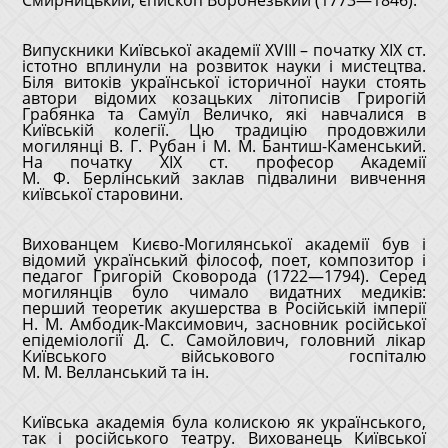
Смирницький, єпископ Воронезький (1773—1846).
Випускники Київської академії XVIII – початку XIX ст.
істотно вплинули на розвиток науки і мистецтва.
Біля витоків української історичної науки стоять
автори відомих козацьких літописів Грирогій
Грабянка та Самуїл Величко, які навчалися в
Київській колегії. Цю традицію продовжили
могилянці В. Г. Рубан і М. М. Бантиш-Каменський.
На початку XIX ст. професор Академії
М. Ф. Берлінський заклав підвалини вивчення
київської старовини.
Вихованцем Києво-Могилянської академії був і
відомий український філософ, поет, композитор і
педагог Григорій Сковорода (1722—1794). Серед
могилянців було чимало видатних медиків:
перший теоретик акушерства в Російській імперії
Н. М. Амбодик-Максимович, засновник російської
епідеміології Д. С. Самойлович, головний лікар
Київського військового госпіталю
М. М. Велланський та ін.
Київська академія була колискою як українського,
так і російського театру. Вихованець Київської