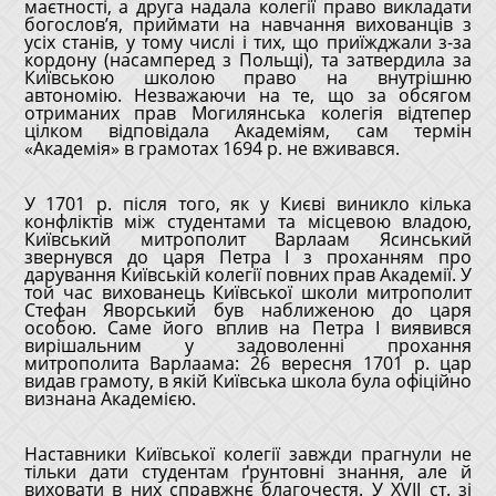
маєтності, а друга надала колегії право викладати
богослов’я, приймати на навчання вихованців з
усіх станів, у тому числі і тих, що приїжджали з-за
кордону (насамперед з Польщі), та затвердила за
Київською школою право на внутрішню
автономію. Незважаючи на те, що за обсягом
отриманих прав Могилянська колегія відтепер
цілком відповідала Академіям, сам термін
«Академія» в грамотах 1694 р. не вживався.
У 1701 р. після того, як у Києві виникло кілька
конфліктів між студентами та місцевою владою,
Київський митрополит Варлаам Ясинський
звернувся до царя Петра I з проханням про
дарування Київській колегії повних прав Академії. У
той час вихованець Київської школи митрополит
Стефан Яворський був наближеною до царя
особою. Саме його вплив на Петра І виявився
вирішальним у задоволенні прохання
митрополита Варлаама: 26 вересня 1701 р. цар
видав грамоту, в якій Київська школа була офіційно
визнана Академією.
Наставники Київської колегії завжди прагнули не
тільки дати студентам ґрунтовні знання, але й
виховати в них справжнє благочестя. У XVII ст. зі