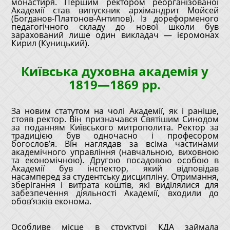
монастиря. Першим ректором реорганізованої
Академії став випускник архімандрит Мойсей
(Богданов-Платонов-Антипов). Із дореформеного
педагогічного складу до нової школи був
зарахований лише один викладач ― ієромонах
Кирил (Куницький).
Київська духовна академія у
1819—1869 рр.
За новим статутом на чолі Академії, як і раніше,
стояв ректор. Він призначався Святішим Синодом
за поданням Київського митрополита. Ректор за
традицією був одночасно і професором
богослов’я. Він наглядав за всіма частинами
академічного управління (навчальною, виховною
та економічною). Другою посадовою особою в
Академії був інспектор, який відповідав
насамперед за студентську дисципліну. Отримання,
зберігання і витрата коштів, які виділялися для
забезпечення діяльності Академії, входили до
обов’язків економа.
Особливе місце в структурі КДА займала