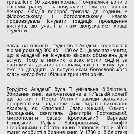
тривалістю 60 хвилин кожна. Починалися вони о
восьмій ранку і закінчувалися близько шостої
вечора. Обідня перерва тривала дві години. У
філософському і богословському класах
продовжувала існувати традиція проведення
диспутів, до участі в яких допускалися кращі
студенти.
Загальна кількість студентів в Академії коливалася
в різні роки від 800 до 1 100 осіб. Цікаво зазначити,
що в Академії не існувало вікових обмежень для
вступу. Тому в нижчих класах могли сидіти за
партами як десятирічні юнаки, так і ті, кому було
вже за двадцять. А випускникам богословського
класу могло бути і більше тридцяти років.
Гордістю Академії була її унікальна
бібліотека
.
Збирання книг, започатковане в Київській колегії
ще за життя Петра Могили, завжди вважалося
пріоритетним завданням. Такі видатні вихованці
Академії, як Єпифаній Славинецький, Симеон
Полоцький, святитель Димитрій Ростовський,
митрополити Іоасаф Кроковський, Варлаам
Ясинський, Рафаїл Заборовський, Тимофій
Щербацький і багато інших заповіли своїй alma
mater особисті зібрання книг. У 1780 р. бібліотека