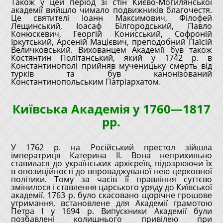
Також у цей період зі стін Києво-Могилянської
академії вийшло чимало подвижників благочестя.
Це святителі Іоанн Максимович, Філофей
Лещинський, Іоасаф Білгородський, Павло
Конюскевич, Георгій Конисський, Софроній
Іркутський, Арсеній Мацієвич, преподобний Паїсій
Величковський. Вихованцем Академії був також
Костянтин Політанський, який у 1742 р. в
Константинополі прийняв мученицьку смерть від
турків та був канонізований
Константинопольським Патріархатом.
Київська Академія у 1760—1817
рр.
У 1762 р. на Російський престол зійшла
імператриця Катерина II. Вона неприхильно
ставилася до українських архієреїв, підозрюючи їх
в опозиційності до впроваджуваної нею церковної
політики. Тому за часів її правління суттєво
змінилося і ставлення царського уряду до Київської
академії. 1763 р. було скасовано щорічне грошове
утримання, встановлене для Академії грамотою
Петра І у 1694 р. Випускники Академії були
позбавлені колишнього привілею при