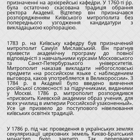
призначенні на архієрейські кафедри. У 1760-ті рр.
була остаточно скасована традиція обрання
ректора Академії. Відтепер він призначався
розпорядженням Київського митрополита без
попереднього узгодження кандидатури з
викладацькою корпорацією.
1783 р. на Київську кафедру був призначений
митрополит Самуїл Миславський. Він прагнув
привести академічну програму до повної
відповідністі з навчальними курсами Московського
та Санкт-Петербурзького університетів.
Митрополит наказав викладати небогословські
предмети «на российском языке с наблюдением
выговора, каков употребляется в Великороссии». З
1784 р. в Академії було введено вивчення
російської словесності за підручниками, виданими
у Москві. 1786 р. митрополит розпорядився
«присвоить Киевской академии образ учения, для
всех училищ в империи Российской узаконенный».
Усе це призвело до поступового нівелювання
київських освітніх традицій.
У 1786 р. під час проведення в українських землях
секуляризації церковних земель Києво-Братський
монастир було закрито. Так перервався