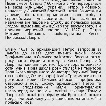
Після смерті батька (1607) його сім’я перебралася
на захід нинішньої України. Петро, ймовірно,
навчався у Львівській братській школі. За деякими
даними, він також продовжив свою освіту в
європейських університетах. По закінченні
навчання він пішов на службу до польської армії.
Згодом, відмовившись від кар’єри військового, він
прийняв чернечий постриг. У 1627 р. Петра
Могилу обирають архімандритом Києво-
Печерської Лаври.
Влітку 1631 р. архімандрит Петро запросив зі
Львова до Києва двох вчених іноків: Ісайю
Трофимовича та Сильвестра Косова. Восени того ж
року вони відкрили школу в Києво-Печерській
Лаврі, на навчання до якої було набрано близько
сотні учнів. Нова школа розмістилася на території
Троїцького лікарняного монастиря Верхньої Лаври
(на північ від Святих воріт). Ісайя Трофимович став
ректором школи, а Сильвестр Косов — префектом.
Створюючи нову школу, архімандрит Петро та
його сподвижники мали орієнтувалися
насамперед на польські освітні заклади. Тому у
Лаврській школі (на відміну від Братської школи)
приділяли особливу увагу вивченню латинської та
польської мов.