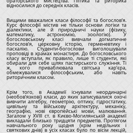
ораторського мистецтва. Піїтика та риторика
відносилися до середніх класів.
Вищими вважалися класи філософії та богослов’я.
Курс філософії містив не тільки основи логіки та
діалектики, але й природничі науки (фізику,
математику, астрономію, зоологію). У
богословському класі вивчали догматичне
богослов’я, церковну історію, герменевтику і
пасхалію. Студенти-богослови виголошували
проповіді в храмах монастиря. До богословського
класу вступали, як правило, лише ті студенти, які
обирали для себе шлях пастирського служіння. Ті
ж, кого приваблювала світська кар’єра,
обмежувалися філософським, або навіть
риторичним класом.
Крім того, в Академії існували неординарні
(необов’язкові) класи, до яких записувалися охочі
вивчити алгебру, геометрію, оптику, гідростатику,
цивільну та військову архітектуру, механіку,
географію, нові європейські мови, малювання.
Загалом у XVIII ст. в Києво-Могилянській академії
викладали близько тридцяти предметів. Протягом
навчального року щодня (крім недільних і
святкових днів) в усіх класах було по вісім лекцій,