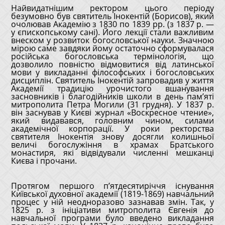
Найвидатнішим ректором цього періоду
безумовно був святитель Інокентій (Борисов), який
очолював Академію з 1830 по 1839 рр. (з 1837 р. ―
у єпископському сані). Його лекції стали важливим
внеском у розвиток богословської науки. Значною
мірою саме завдяки йому остаточно сформувалася
російська богословська термінологія, що
дозволило повністю відмовитися від латинської
мови у викладанні філософських і богословських
дисциплін. Святитель Інокентій запровадив у життя
Академії традицію урочистого вшанування
засновників і благодійників школи в день пам’яті
митрополита Петра Могили (31 грудня). У 1837 р.
він заснував у Києві журнал «Воскресное чтение»,
який видавався, головним чином, силами
академічної корпорації. У роки ректорства
святителя Інокентія знову досягли колишньої
величі богослужіння в храмах Братського
монастиря, які відвідували численні мешканці
Києва і прочани.
Протягом першого п’ятдесятиріччя існування
Київської духовної академії (1819-1869) навчальний
процес у ній неодноразово зазнавав змін. Так, у
1825 р. з ініціативи митрополита Євгенія до
навчальної програми було введено викладання