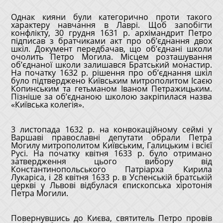
Однак кияни були категорично проти такого
характеру навчання в Лаврі. Щоб запобігти
конфлікту, 30 грудня 1631 р. архімандрит Петро
підписав з братчиками акт про об’єднання двох
шкіл. Документ передбачав, що об’єднані школи
очолить Петро Могила. Місцем розташування
об’єднаної школи залишався Братський монастир.
На початку 1632 р. рішення про об’єднання шкіл
було підтверджено Київським митрополитом Ісаєю
Копинським та гетьманом Іваном Петражицьким.
Пізніше за об’єднаною школою закріпилася назва
«Київська колегія».
3 листопада 1632 р. на конвокаційному сеймі у
Варшаві православні депутати обрали Петра
Могилу митрополитом Київським, Галицьким і всієї
Русі. На початку квітня 1633 р. було отримано
затвердження цього вибору від
Константинопольського Патріарха Кирила
Лукаріса, і 28 квітня 1633 р. в Успенській братській
церкві у Львові відбулася єпископська хіротонія
Петра Могили.
Повернувшись до Києва, святитель Петро провів