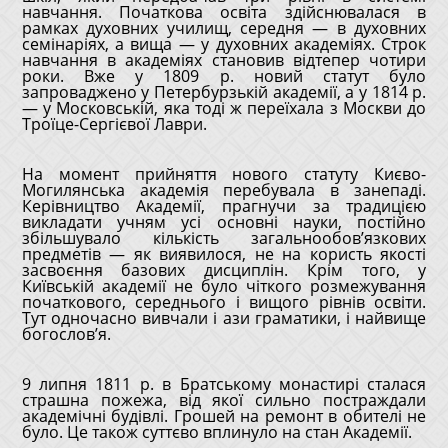
навчання. Початкова освіта здійснювалася в
рамках духовних училищ, середня ― в духовних
семінаріях, а вища ― у духовних академіях. Строк
навчання в академіях становив відтепер чотири
роки. Вже у 1809 р. новий статут було
запроваджено у Петербурзькій академії, а у 1814 р.
― у Московській, яка тоді ж переїхала з Москви до
Троїце-Сергієвої Лаври.
На момент прийняття нового статуту Києво-
Могилянська академія перебувала в занепаді.
Керівництво Академії, прагнучи за традицією
викладати учням усі основні науки, постійно
збільшувало кількість загальнообов’язкових
предметів ― як виявилося, не на користь якості
засвоєння базових дисциплін. Крім того, у
Київській академії не було чіткого розмежування
початкового, середнього і вищого рівнів освіти.
Тут одночасно вивчали і ази граматики, і найвище
богослов’я.
9 липня 1811 р. в Братському монастирі сталася
страшна пожежа, від якої сильно постраждали
академічні будівлі. Грошей на ремонт в обителі не
було. Це також суттєво вплинуло на стан Академії.