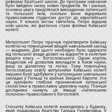
реформу братської школи. До програми навчання
було введено низку нових предметів. Як і раніше,
основна увага приділялася викладанню латинської
та польської мов, оскільки вони відкривали
православним студентам доступ до європейської
науки. У кількох містах святитель Петро відкрив
нові школи, які фактично стали філіями Київської
колегії.
Митрополит Петро прагнув перетворити Київську
колегію на повноцінний вищий навчальний заклад
— академію. Для цього необхідно було одержати
від польської влади дозвіл на відкриття в колегіумі
вищого класу — богословського. Однак король
Владислав не дозволив викладати в Києві науки,
вищі за діалектику та логіку. Тому повноцінну
богословську освіту випускники Київської колегії
змушені були здобувати у католицьких навчальних
закладах у Польщі та країнах Західної Європи. Усе
це зумовило глибоке проникнення латинської
схоластики в православну церковну науку. Пізніше
дослідники назвуть це явище «латинським
полоном» православного богослов’я.
Спочатку Київська колегія знаходилась у будинку,
який подарувала братству Галшка Гулевичівна. У