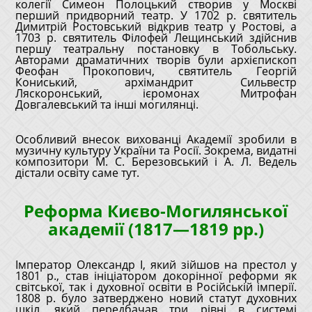
колегії Симеон Полоцький створив у Москві
перший придворний театр. У 1702 р. святитель
Димитрій Ростовський відкрив театр у Ростові, а
1703 р. святитель Філофей Лещинський здійснив
першу театральну постановку в Тобольську.
Авторами драматичних творів були архієпископ
Феофан Прокопович, святитель Георгій
Кониський, архімандрит Сильвестр
Ляскоронський, ієромонах Митрофан
Довгалевський та інші могилянці.
Особливий внесок вихованці Академії зробили в
музичну культуру України та Росії. Зокрема, видатні
композитори М. С. Березовський і А. Л. Ведель
дістали освіту саме тут.
Реформа Києво-Могилянської
академії (1817—1819 рр.)
Імператор Олександр I, який зійшов на престол у
1801 р., став ініціатором докорінної реформи як
світської, так і духовної освіти в Російській імперії.
1808 р. було затверджено новий статут духовних
шкіл, який передбачав три рівні в системі