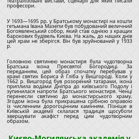
театралізовані вистави, сценарії для яких писали
професори.
У 1693—1695 рр. у Братському монастирі на кошти
гетьмана Івана Мазепи був побудований величний
Богоявленський собор, який став однією з кращих
барокових будівель Києва. На жаль, до наших днів
цей храм не зберігся. Він був зруйнований у 1933
р.
Головною святинею монастиря була чудотворна
Братська ікона Пресвятої Богородиці. За
переданням, цей образ спочатку перебував у
храмі святих Бориса й Гліба у Вишгороді. Коли у
1662 р. Вишгород був розорений татарами, ікона
приплила водами Дніпра до київського Подолу і
зупинилася напроти Братського монастиря. Ченці
перенесли святиню до монастирського храму.
Згодом ікона була прикрашена срібною оправою
із численним дорогоцінним камінням. Пізніше в
Київській академії склалася традиція щосуботи
звершувати акафіст перед цим чудотворним
образом.
Києво-Могилянська академія у