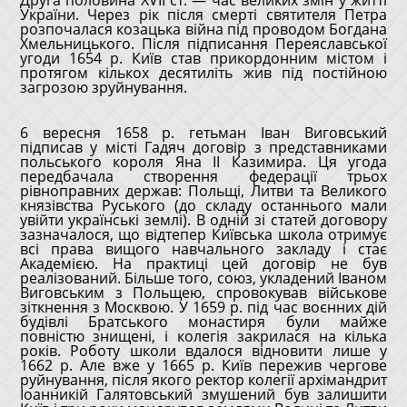
Друга половина XVII ст. — час великих змін у житті
України. Через рік після смерті святителя Петра
розпочалася козацька війна під проводом Богдана
Хмельницького. Після підписання Переяславської
угоди 1654 р. Київ став прикордонним містом і
протягом кількох десятиліть жив під постійною
загрозою зруйнування.
6 вересня 1658 р. гетьман Іван Виговський
підписав у місті Гадяч договір з представниками
польського короля Яна II Казимира. Ця угода
передбачала створення федерації трьох
рівноправних держав: Польщі, Литви та Великого
князівства Руського (до складу останнього мали
увійти українські землі). В одній зі статей договору
зазначалося, що відтепер Київська школа отримує
всі права вищого навчального закладу і стає
Академією. На практиці цей договір не був
реалізований. Більше того, союз, укладений Іваном
Виговським з Польщею, спровокував військове
зіткнення з Москвою. У 1659 р. під час воєнних дій
будівлі Братського монастиря були майже
повністю знищені, і колегія закрилася на кілька
років. Роботу школи вдалося відновити лише у
1662 р. Але вже у 1665 р. Київ пережив чергове
руйнування, після якого ректор колегії архімандрит
Іоанникій Галятовський змушений був залишити