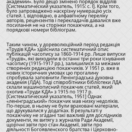
академии». Було дещо змінено порядок відділів
[Систематический указатель, 1915: с. І]. Крім того,
було запроваджено наскрізну нумерацію усіх
статей. І, відповідно, в алфавітному переліку
авторів, рецензентів і перекладачів давалися вже
посилання не на сторінки покажчика, а на
порядкові номери бібліограм.
Таким чином, у дореволюційний період редакція
«Трудів КДА» здійснила систематичний опис
публікацій часопису за 1860-1914 рр. Лише випуски
«Трудів», які виходили в останні три роки існування
часопису (1915-1917 рр.), залишилися за межами
створених редакцією покажчиків. У 1951 р. вже в
нових історичних умовах цю прогалину
спробувала заповнити Ленінградська духовна
академія (ЛДА). Тоді співробітники бібліотеки ЛДА
склали машинописний покажчик статей, який
охопив «Труди КДА» з 1915 по 1917 р.
[Систематический указатель, 1951] Однак
«ленінградський» покажчик мав низку недоліків.
По-перше, в ньому не були враховані матеріали,
що друкувалися у додатках. В результаті у
покажчику не згадані такі важливі для дослідників
документи, як витягу з журналів Ради Академії,
щорічні звіти про стан Академії, звіти про
діяльності Богоявленского братства і Церковно-