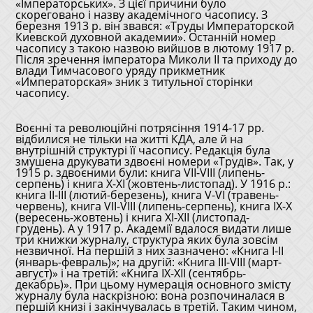
«Імператорських». З цієї причини було
скореговано і назву академічного часопису. З
березня 1913 р. він звався: «Труды Императорской
Киевской духовной академии». Останній номер
часопису з такою назвою вийшов в лютому 1917 р.
Після зречення імператора Миколи ІІ та приходу до
влади Тимчасового уряду прикметник
«Императорская» зник з титульної сторінки
часопису.
Воєнні та революційні потрясіння 1914-17 рр.
відбилися не тільки на житті КДА, але й на
внутрішній структурі її часопису. Редакція була
змушена друкувати здвоєні номери «Трудів». Так, у
1915 р. здвоєними були: книга VІІ-VІІІ (липень-
серпень) і книга X-XІ (жовтень-листопад). У 1916 р.:
книга ІІ-ІІІ (лютий-березень), книга V-VІ (травень-
червень), книга VІІ-VІІІ (липень-серпень), книга ІX-X
(вересень-жовтень) і книга XІ-ХІІ (листопад-
грудень). А у 1917 р. Академії вдалося видати лише
три книжки журналу, структура яких була зовсім
незвичної. На першій з них зазначено: «Книга I-II
(январь-февраль)»; на другій: «Книга III-VIII (март-
август)» і на третій: «Книга IX-XII (сентябрь-
декабрь)». При цьому нумерація основного змісту
журналу була наскрізною: вона розпочиналася в
першій книзі і закінчувалась в третій. Таким чином,