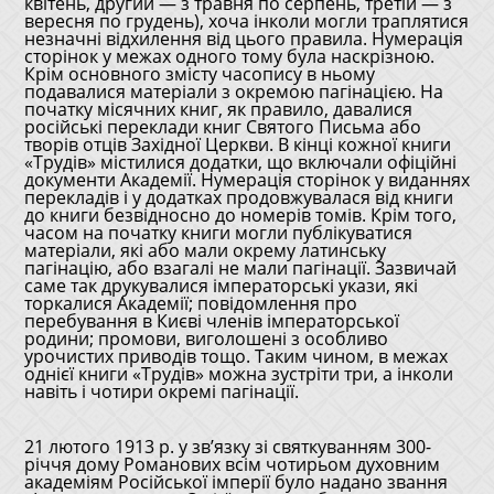
квітень, другий — з травня по серпень, третій — з
вересня по грудень), хоча інколи могли траплятися
незначні відхилення від цього правила. Нумерація
сторінок у межах одного тому була наскрізною.
Крім основного змісту часопису в ньому
подавалися матеріали з окремою пагінацією. На
початку місячних книг, як правило, давалися
російські переклади книг Святого Письма або
творів отців Західної Церкви. В кінці кожної книги
«Трудів» містилися додатки, що включали офіційні
документи Академії. Нумерація сторінок у виданнях
перекладів і у додатках продовжувалася від книги
до книги безвідносно до номерів томів. Крім того,
часом на початку книги могли публікуватися
матеріали, які або мали окрему латинську
пагінацію, або взагалі не мали пагінації. Зазвичай
саме так друкувалися імператорські укази, які
торкалися Академії; повідомлення про
перебування в Києві членів імператорської
родини; промови, виголошені з особливо
урочистих приводів тощо. Таким чином, в межах
однієї книги «Трудів» можна зустріти три, а інколи
навіть і чотири окремі пагінації.
21 лютого 1913 р. у зв’язку зі святкуванням 300-
річчя дому Романових всім чотирьом духовним
академіям Російської імперії було надано звання