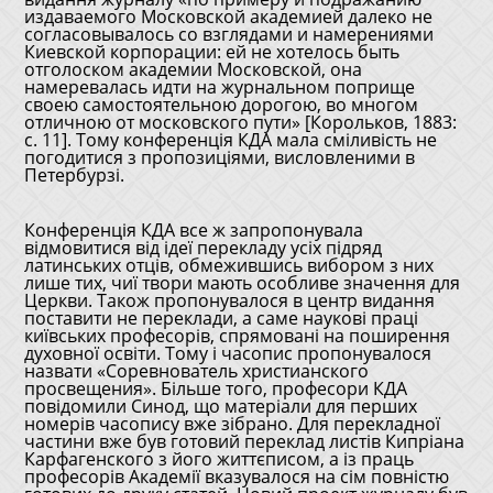
издаваемого Московской академией далеко не
согласовывалось со взглядами и намерениями
Киевской корпорации: ей не хотелось быть
отголоском академии Московской, она
намеревалась идти на журнальном поприще
своею самостоятельною дорогою, во многом
отличною от московского пути» [Корольков, 1883:
с. 11]. Тому конференція КДА мала сміливість не
погодитися з пропозиціями, висловленими в
Петербурзі.
Конференція КДА все ж запропонувала
відмовитися від ідеї перекладу усіх підряд
латинських отців, обмежившись вибором з них
лише тих, чиї твори мають особливе значення для
Церкви. Також пропонувалося в центр видання
поставити не переклади, а саме наукові праці
київських професорів, спрямовані на поширення
духовної освіти. Тому і часопис пропонувалося
назвати «Соревнователь христианского
просвещения». Більше того, професори КДА
повідомили Синод, що матеріали для перших
номерів часопису вже зібрано. Для перекладної
частини вже був готовий переклад листів Кипріана
Карфагенского з його життєписом, а із праць
професорів Академії вказувалося на сім повністю