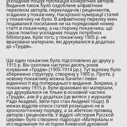
ускладнює пошук публікацій конкретних авторів.
Видання також було оздоблене алфавітним
переліком авторів, перекладачів і рецензентів,
згаданих у покажчику. Наскрізної нумерації статей
у покажчику не було. В алфавітному переліку імен
подавалися посилання не на порядковий номер
статті в покажчику, а на сторінку покажчика, що
також помітно ускладнює пошук потрібнох
бібліограм. Крім того, у покажчику 1905 р. не
враховано матеріали, які друкувалися в додатках
до «Трудів».
Ще один покажчик було підготовлено до друку у
1915 р. Він охоплює наступні десять років
існування «Трудів» (1905-1914 рр.). Тут вцілому було
збережено структуру, створену у 1905 р. Проте, у
новому покажчику можна бачити і певні
відмінності від попереднього видання. Зокрема, у
покажчику 1915 р. були враховані всі матеріали,
що друкувалися не тільки в основній частині
«Трудів», але й у додатках (це витяги з журналів
Ради Академії, звіти про стан Академії тощо). В
межах відділів описи статей розміщено не в
хронологічному порядку, а за абеткою прізвищ
авторів і рецензентів. У відділі «История Русской
Церкви» було створено підрозділ «Материалы и
исследования по истории Киевской духовной