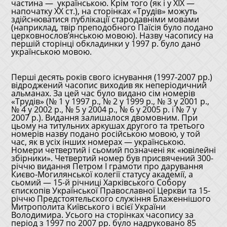
частина — українською. Крім того (як і у ХІХ —
напочатку ХХ ст.), на сторінках «Трудів» можуть
здійснюватися публікації стародавніми мовами
(наприклад, твір преподобного Паїсія було подано
церковнослов’янською мовою). Назву часопису на
першій сторінці обкладинки у 1997 р. було дано
українською мовою.
Перші десять років свого існування (1997-2007 рр.)
відроджений часопис виходив як неперіодичний
альманах. За цей час було видано сім номерів
«Трудів» (№ 1 у 1997 р., № 2 у 1999 р., № 3 у 2001 р.,
№ 4 у 2002 р., № 5 у 2004 р., № 6 у 2005 р. і № 7 у
2007 р.). Видання залишалося двомовним. При
цьому на титульних аркушах другого та третього
номерів назву подано російською мовою, у той
час, як в усіх інших номерах — українською.
Номери четвертий і сьомий позначені як «ювілейні
збірники». Четвертий номер був присвячений 300-
річчю видання Петром І грамоти про дарування
Києво-Могилянської колегії статусу академії, а
сьомий — 15-й річниці Харківського Собору
єпископів Української Православної Церкви та 15-
річчю Предстоятельского служіння Блаженнішого
Митрополита Київського і всієї України
Володимира. Усього на сторінках часопису за
період з 1997 по 2007 рр. було надруковано 85