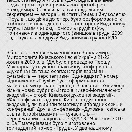
також статей для «Трудів КДА». Відповідальним
редактором групи призначено протоієрея
Володимира Савельєва, а відповідальним
секретарем — автора цієї статті. Редакційну колегію
«Трудів», що діяла дотепер, було розформовано, а
її обов’язки покладено на новостворену Видавничу
групу. Таким чином, номери «Трудів КДА»,
починаючи з одинадцятого (вийшов в грудні 2009
р.), готуються до друку Видавничою групою КДА.
З благословення Блаженнішого Володимира,
Митрополита Київського і всієї України 21-22
жовтня 2009 р. в КДА було проведено Першу
Міжнародну науково-практичну конференцію
«Духовна і світська освіта: історія взаємин —
сучасність — перспективи». Одинадцятий номер
відновлених «Трудів» було сформовано за
матеріалами цієї конференції. В часописі з’явилося
кілька нових рубрик («Історія Києво-Могилянської
академії», «Історія Київської духовної академії»,
«Філософська спадщина Київської духовної
академії»), які відбили тематику відповідних секцій
конференції. Друга конференція «Духовна і світська
освіта: історія взаємин — сучасність —
перспективи» працювала в КДА 18-19 жовтня 2010
р. За її матеріалами було підготовлено
тринадцятий номер «Трудів». У дванадцятому