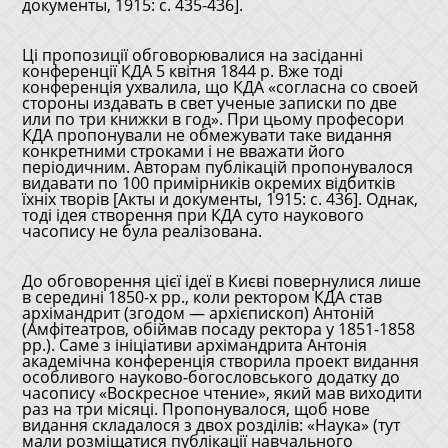
документы, 1915: с. 435-436].
Ці пропозиції обговорювалися на засіданні
конференції КДА 5 квітня 1844 р. Вже тоді
конференція ухвалила, що КДА «согласна со своей
стороны издавать в свет ученые записки по две
или по три книжки в год». При цьому професори
КДА пропонували не обмежувати таке видання
конкретними строками і не вважати його
періодичним. Авторам публікацій пропонувалося
видавати по 100 примірників окремих відбитків
їхніх творів [Акты и документы, 1915: с. 436]. Однак,
тоді ідея створення при КДА суто наукового
часопису не була реалізована.
До обговорення цієї ідеї в Києві повернулися лише
в середині 1850-х рр., коли ректором КДА став
архімандрит (згодом — архієпископ) Антоній
(Амфітеатров, обіймав посаду ректора у 1851-1858
рр.). Саме з ініціативи архімандрита Антонія
академічна конференція створила проект видання
особливого науково-богословського додатку до
часопису «Воскресное чтение», який мав виходити
раз на три місяці. Пропонувалося, щоб нове
видання складалося з двох розділів: «Наука» (тут
мали розміщатися публікації навчального