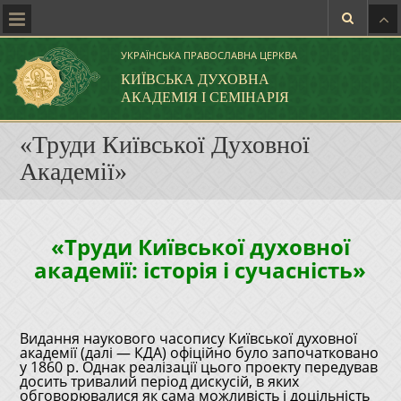
УКРАЇНСЬКА ПРАВОСЛАВНА ЦЕРКВА
КИЇВСЬКА ДУХОВНА
АКАДЕМІЯ І СЕМІНАРІЯ
«Труди Київської Духовної
Академії»
«Труди Київської духовної
академії: історія і сучасність»
Видання наукового часопису Київської духовної
академії (далі — КДА) офіційно було започатковано
у 1860 р. Однак реалізації цього проекту передував
досить тривалий період дискусій, в яких
обговорювалися як сама можливість і доцільність