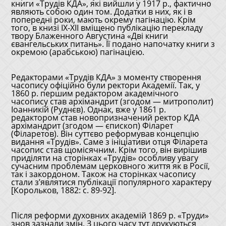
книги «Трудів КДА», які вийшли у 1917 р., фактично
являють собою один том. Додатки в них, як і в
попередні роки, мають окрему пагінацію. Крім
того, в книзі ІX-XІІ вміщено публікацію перекладу
твору Блаженного Августина «Дві книги
євангельських питань». Її подано напочатку книги з
окремою (арабською) пагінацією.
Редакторами «Трудів КДА» з моменту створення
часопису офіційно були ректори Академії. Так, у
1860 р. першим редактором академічного
часопису став архімандрит (згодом — митрополит)
Іоанникій (Руднєв). Однак, вже у 1861 р.
редактором став новопризначений ректор КДА
архімандрит (згодом — єпископ) Філарет
(Філаретов). Він суттєво реформував концепцію
видання «Трудів». Саме з ініціативи отця Філарета
часопис став щомісячним. Крім того, він вирішив
приділяти на сторінках «Трудів» особливу увагу
сучасним проблемам церковного життя як в Росії,
так і закордоном. Також на сторінках часопису
стали з’являтися публікації популярного характеру
[Корольков, 1882: с. 89-92].
Після реформи духовних академій 1869 р. «Труди»
знов зазнали змін. З цього часу тут друкуються