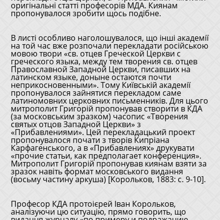
оригінальні статті професорів МДА. Киянам
пропонувалося зробити щось подібне.
В листі особливо наголошувалося, що інші академії
на той час вже розпочали перекладати російською
мовою твори «св. отцев Греческой Церкви с
греческого языка, между тем творения св. отцев
Православной Западной Церкви, писавших на
латинском языке, доныне остаются почти
неприкосновенными». Тому Київській академії
пропонувалося зайнятися перекладом саме
латиномовних церковних письменників. Для цього
митрополит Григорій пропонував створити в КДА
(за московським зразком) часопис «Творения
святых отцов Западной Церкви» з
«Прибавлениями». Цей перекладацький проект
пропонувалося почати з творів Кипріана
Карфагенського, а в «Прибавлениях» друкувати
«прочие статьи, как предполагает конференция».
Митрополит Григорій пропонував киянам взяти за
зразок навіть формат московського видання
(восьму частину аркуша) [Корольков, 1883: с. 9-10].
Професор КДА протоієрей Іван Корольков,
аналізуючи цю ситуацію, прямо говорить, що
видання журналу «по примеру и подражанию