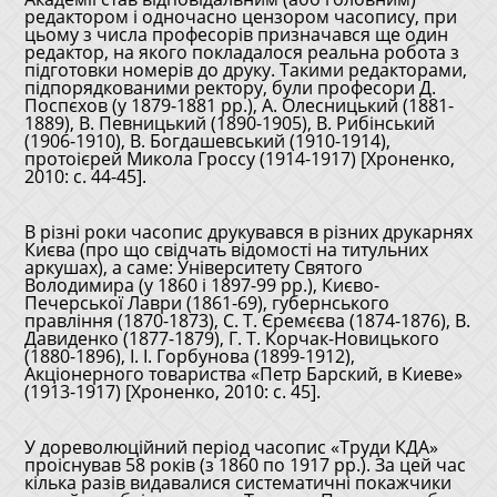
редактором і одночасно цензором часопису, при
цьому з числа професорів призначався ще один
редактор, на якого покладалося реальна робота з
підготовки номерів до друку. Такими редакторами,
підпорядкованими ректору, були професори Д.
Поспєхов (у 1879-1881 рр.), А. Олесницький (1881-
1889), В. Певницький (1890-1905), В. Рибінський
(1906-1910), В. Богдашевський (1910-1914),
протоієрей Микола Гроссу (1914-1917) [Хроненко,
2010: с. 44-45].
В різні роки часопис друкувався в різних друкарнях
Києва (про що свідчать відомості на титульних
аркушах), а саме: Університету Святого
Володимира (у 1860 і 1897-99 рр.), Києво-
Печерської Лаври (1861-69), губернського
правління (1870-1873), С. Т. Єремєєва (1874-1876), В.
Давиденко (1877-1879), Г. Т. Корчак-Новицького
(1880-1896), І. І. Горбунова (1899-1912),
Акціонерного товариства «Петр Барский, в Киеве»
(1913-1917) [Хроненко, 2010: с. 45].
У дореволюційний період часопис «Труди КДА»
проіснував 58 років (з 1860 по 1917 рр.). За цей час
кілька разів видавалися систематичні покажчики