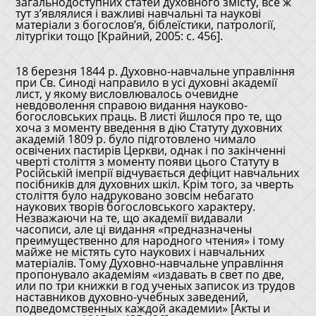
загальнодоступних статей духовного змісту, все ж
тут з’являлися і важливі навчальні та наукові
матеріали з богослов’я, біблеїстики, патрології,
літургіки тощо [Крайний, 2005: с. 456].
18 березня 1844 р. Духовно-навчальне управління
при Св. Синоді направило в усі духовні академії
лист, у якому висловлювалось очевидне
невдоволення справою видання науково-
богословських праць. В листі йшлося про те, що
хоча з моменту введення в дію Статуту духовних
академій 1809 р. було підготовлено чимало
освічених пастирів Церкви, однак і по закінченні
чверті століття з моменту появи цього Статуту в
Російській імепрії відчувається дефіцит навчальних
посібників для духовних шкіл. Крім того, за чверть
століття було надруковано зовсім небагато
наукових творів богословського характеру.
Незважаючи на те, що академії видавали
часописи, але ці видання «предназначены
преимущественно для народного чтения» і тому
майже не містять суто наукових і навчальних
матеріалів. Тому Духовно-навчальне управління
пропонувало академіям «издавать в свет по две,
или по три книжки в год ученых записок из трудов
наставников духовно-учебных заведений,
подведомственных каждой академии» [Акты и