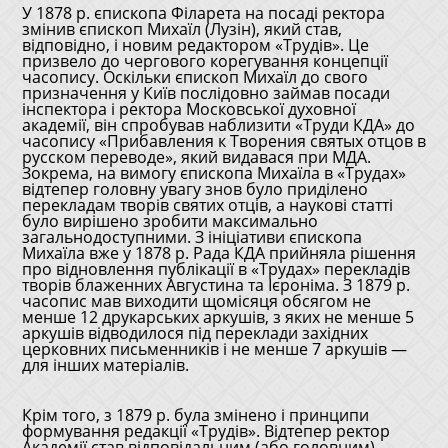
У 1878 р. єпископа Філарета на посаді ректора
змінив єпископ Михаїл (Лузін), який став,
відповідно, і новим редактором «Трудів». Це
призвело до чергового корегування концепції
часопису. Оскільки єпископ Михаїл до свого
призначення у Київ послідовно займав посади
інспектора і ректора Московської духовної
академії, він спробував наблизити «Труди КДА» до
часопису «Прибавления к Творения святых отцов в
русском переводе», який видавася при МДА.
Зокрема, на вимогу єпископа Михаїла в «Трудах»
відтепер головну увагу знов було приділено
перекладам творів святих отців, а наукові статті
було вирішено зробити максимально
загальнодоступними. З ініціативи єпископа
Михаїла вже у 1878 р. Рада КДА прийняла рішення
про відновлення публікації в «Трудах» перекладів
творів блаженних Августина та Ієроніма. З 1879 р.
часопис мав виходити щомісяця обсягом не
менше 12 друкарських аркушів, з яких не менше 5
аркушів відводилося під переклади західних
церковних письменників і не менше 7 аркушів —
для інших матеріалів.
Крім того, з 1879 р. була змінено і принципи
формування редакції «Трудів». Відтепер ректор
Академії став відповідальним (або головним)