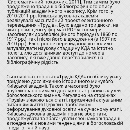
[Систематичний покажчик, 2011]. Тим самим було
продовжено традицію бібліографічного опису
публікацій академічного часопису. Крім того, у
2010-2011 рр. Київська духовна академія
реалізувала масштабний проект електронного
перевидання «Трудів». Було видано три диски, на
яких розміщено у форматі PDF усі номери
часопису як дореволюційного періоду (з 1860 по
1917 рр.), так і після його відродження (з 1997 по
2010 рр.). Електронне перевидання дозволило
актуалізувати наукову спадщину КДА та істотно
полегшило дослідникам доступ до номерів
часопису, які вже давно перетворилися на
бібліографічну рідкість.
Сьогодні на сторінках «Трудів КДА» особливу увагу
приділено дослідженню історичного минулого
Київської академії. Також в часописі було
опубліковано чимало досліджень з різних галузей
богословського знання. Регулярно на сторінках
«Трудів» з’являються статті, присвячені актуальним
питанням життя Церкви і проблемам
реформування духовної освіти на сучасному етапі.
Київська духовна академія прагне зберігати,
продовжувати та збагачувати свої наукові традиції
в поєднанні з новими тенденціями в богословській
і педагогічній науці.