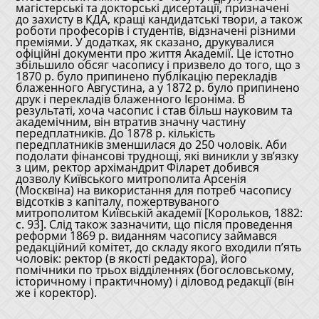
магістерські та докторські дисертації, призначені
до захисту в КДА, кращі кандидатські твори, а також
роботи професорів і студентів, відзначені різними
преміями. У додатках, як сказано, друкувалися
офіційні документи про життя Академії. Це істотно
збільшило обсяг часопису і призвело до того, що з
1870 р. було припинено публікацію перекладів
блаженного Августина, а у 1872 р. було припинено
друк і перекладів блаженного Ієроніма. В
результаті, хоча часопис і став більш науковим та
академічним, він втратив значну частину
передплатників. До 1878 р. кількість
передплатників зменшилася до 250 чоловік. Аби
подолати фінансові труднощі, які виникли у зв’язку
з цим, ректор архімандрит Філарет добився
дозволу Київського митрополита Арсенія
(Москвіна) на використання для потреб часопису
відсотків з капіталу, пожертвуваного
митрополитом Київській академії [Корольков, 1882:
с. 93]. Слід також зазначити, що після проведення
реформи 1869 р. виданням часопису займався
редакційний комітет, до складу якого входили п’ять
чоловік: ректор (в якості редактора), його
помічники по трьох відділеннях (богословському,
історичному і практичному) і діловод редакції (він
же і коректор).