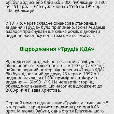
рр. було здійснено близько 2 300 публікацій, з 1905
по 1914 рр. — 645 публікацій і з 1915 по 1917 рр. —
135 публікацій.
У 1917 р. через складне фінансове становище
видання «Трудів» було припинено. І хоча Академії
вдалося проіснувати ще кілька років, відновити
видання часопису вона тожі вже не змогла…
Відродження «Трудів КДА»
Відродження академічного часопису відбулося
рівно через вісімдесят років — у 1997 р. Саме тоді
вийшов перший номер відновлених «Трудів КДА».
Він був підписаний до друку 25 червня 1997 р. і
виданий накладом 1 000 примірників. Формат
видання — 60х90 1/16. На четвертій сторінці
обкладинки вказано, що часопис відроджено до
2000-річчя Різдва Христова.
Перший номер відновлених «Трудів» містив лише 8
матеріалів, серед яких передмова ректора КДА
прот. Миколая Забуги, одна стаття Блаженнішого