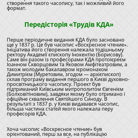
створення такого часопису, так і можливий його
формат.
Передісторія «Трудів КДА»
Перше періодичне видання КДА було засновано
ще у 1837 р. Це був часопис «Воскресное чтение».
Ініціатива його створення належала тодішньому
ректору Академії єпископу Інокентію (Борисову).
Саме він разом із професорами КДА протоієреєм
Іоанном Скворцовим та Яковом Амфітеатровим, а
також молодим бакалавром ієромонахом
Димитрієм (Муретовим, згодом — архієпископ)
склав програму видання першого в Києві духовно-
просвітницького часопису. Проект був
підтриманий Київським митрополитом Євгенієм
(Болховітіновим), завдяки якому було отримано і
офіційне схвалення Святійшого Синоду. В
результаті з 1837 р. у Києві видавався часопис,
більша частина статей якого належала перу
професорів КДА.
Хоча часопис «Воскресное чтение» був
орієнтований, перш за все, на публікацію