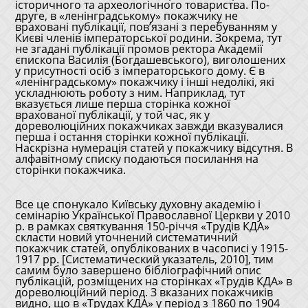
історичного та археологічного товариства. По-
друге, в «ленінградському» покажчику не
враховані публікації, пов’язані з перебуванням у
Києві членів імператорської родини. Зокрема, тут
не згадані публікації промов ректора Академії
єпископа Василія (Богдашевського), виголошених
у присутності осіб з імператорського дому. Є в
«ленінградському» покажчику і інші недолікі, які
ускладнюють роботу з ним. Наприклад, тут
вказується лише перша сторінка кожної
врахованої публікації, у той час, як у
дореволюційних покажчиках завжди вказувалися
перша і остання сторінки кожної публікації.
Наскрізна нумерація статей у покажчику відсутня. В
алфавітному списку подаються посилання на
сторінки покажчика.
Все це спонукало Київську духовну академію і
семінарію Української Православної Церкви у 2010
р. в рамках святкування 150-річчя «Трудів КДА»
скласти новий уточнений систематичний
покажчик статей, опублікованих в часописі у 1915-
1917 рр. [Систематический указатель, 2010], тим
самим було завершено бібліографічний опис
публікацій, розміщених на сторінках «Трудів КДА» в
дореволюційний період. З вказаних покажчиків
видно, що в «Трудах КДА» у період з 1860 по 1904