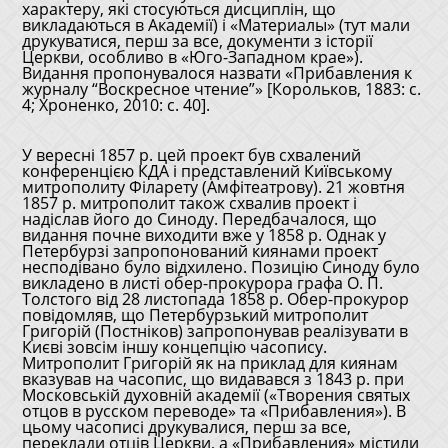
характеру, які стосуються дисциплін, що
викладаються в Академії) і «Материалы» (тут мали
друкуватися, перш за все, документи з історії
Церкви, особливо в «Юго-Западном крае»).
Видання пропонувалося назвати «Прибавления к
журналу “Воскресное чтение”» [Корольков, 1883: с.
4; Хроненко, 2010: с. 40].
У вересні 1857 р. цей проект був схвалений
конференцією КДА і представлений Київському
митрополиту Філарету (Амфітеатрову). 21 жовтня
1857 р. митрополит також схвалив проект і
надіслав його до Синоду. Передбачалося, що
видання почне виходити вже у 1858 р. Однак у
Петербурзі запропонований киянами проект
несподівано було відхилено. Позицію Синоду було
викладено в листі обер-прокурора графа О. П.
Толстого від 28 листопада 1858 р. Обер-прокурор
повідомляв, що Петербурзький митрополит
Григорій (Постніков) запропонував реалізувати в
Києві зовсім іншу концепцію часопису.
Митрополит Григорій як на приклад для киянам
вказував на часопис, що видавався з 1843 р. при
Московській духовній академії («Творения святых
отцов в русском переводе» та «Прибавления»). В
цьому часописі друкувалися, перш за все,
переклади отців Церкви, а «Прибавления» містили