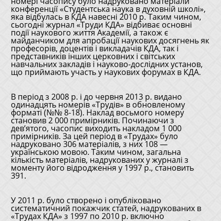
номері часопису було надруковано матеріали
конференції «Студентська наука в духовній школі»,
яка відбулась в КДА навесні 2010 р. Таким чином,
сьогодні журнал «Труди КДА» відбиває основні
події наукового життя Академії, а також є
майданчиком для апробації наукових досягнень як
професорів, доцентів і викладачів КДА, так і
представників інших церковних і світських
навчальних закладів і науково-дослідних установ,
що приймають участь у наукових форумах в КДА.
В період з 2008 р. і до червня 2013 р. видано
одинадцять номерів «Трудів» в обновленому
форматі (№№ 8-18). Наклад восьмого номеру
становив 2 000 примірників. Починаючи з
дев’ятого, часопис виходить накладом 1 000
примірників. За цей період в «Трудах» було
надруковано 306 матеріалів, з них 108 —
українською мовою. Таким чином, загальна
кількість матеріалів, надрукованих у журналі з
моменту його відродження у 1997 р., становить
391.
У 2011 р. було створено і опубліковано
систематичний покажчик статей, надрукованих в
«Трудах КДА» з 1997 по 2010 р. включно