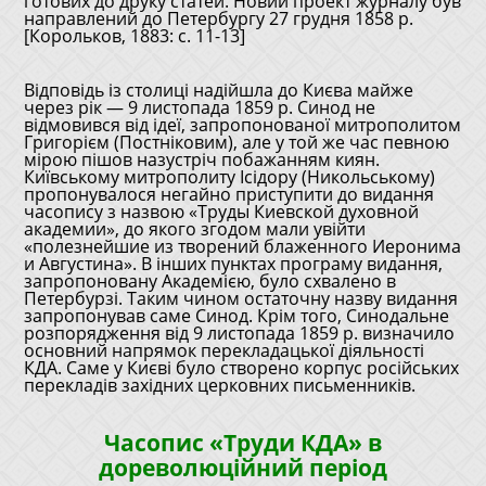
готових до друку статей. Новий проект журналу був
направлений до Петербургу 27 грудня 1858 р.
[Корольков, 1883: с. 11-13]
Відповідь із столиці надійшла до Києва майже
через рік — 9 листопада 1859 р. Синод не
відмовився від ідеї, запропонованої митрополитом
Григорієм (Постніковим), але у той же час певною
мірою пішов назустріч побажанням киян.
Київському митрополиту Ісідору (Никольському)
пропонувалося негайно приступити до видання
часопису з назвою «Труды Киевской духовной
академии», до якого згодом мали увійти
«полезнейшие из творений блаженного Иеронима
и Августина». В інших пунктах програму видання,
запропоновану Академією, було схвалено в
Петербурзі. Таким чином остаточну назву видання
запропонував саме Синод. Крім того, Синодальне
розпорядження від 9 листопада 1859 р. визначило
основний напрямок перекладацької діяльності
КДА. Саме у Києві було створено корпус російських
перекладів західних церковних письменників.
Часопис «Труди КДА» в
дореволюційний період