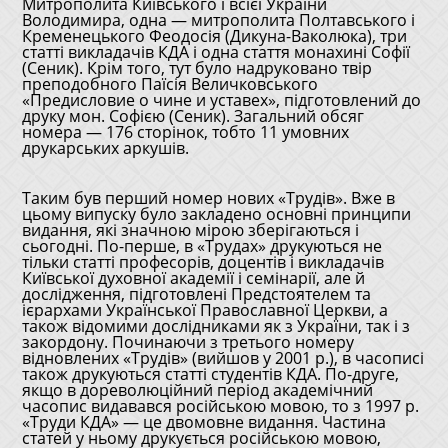
Митрополита Київського і всієї України
Володимира, одна — митрополита Полтавського і
Кременецького Феодосія (Дикуна-Ваколюка), три
статті викладачів КДА і одна стаття монахині Софії
(Сеник). Крім того, тут було надруковано твір
преподобного Паїсія Величковського
«Предисловие о чине и уставех», підготовлений до
друку мон. Софією (Сеник). Загальний обсяг
номера — 176 сторінок, тобто 11 умовних
друкарських аркушів.
Таким був перший номер нових «Трудів». Вже в
цьому випуску було закладено основні принципи
видання, які значною мірою зберігаються і
сьогодні. По-перше, в «Трудах» друкуються не
тільки статті професорів, доцентів і викладачів
Київської духовної академії і семінарії, але й
дослідження, підготовлені Предстоятелем та
ієрархами Української Православної Церкви, а
також відомими дослідниками як з України, так і з
закордону. Починаючи з третього номеру
відновлених «Трудів» (вийшов у 2001 р.), в часописі
також друкуються статті студентів КДА. По-друге,
якщо в дореволюційний період академічний
часопис видавався російською мовою, то з 1997 р.
«Труди КДА» — це двомовне видання. Частина
статей у ньому друкується російською мовою,