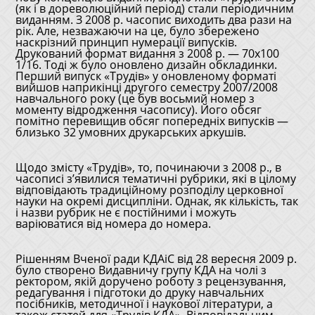
(як і в дореволюційний період) стали періодичним
виданням. З 2008 р. часопис виходить два рази на
рік. Але, незважаючи на це, було збережено
наскрізний принцип нумерації випусків.
Друкований формат видання з 2008 р. — 70х100
1/16. Тоді ж було оновлено дизайн обкладинки.
Перший випуск «Трудів» у оновленому форматі
вийшов наприкінці другого семестру 2007/2008
навчального року (це був восьмий номер з
моменту відродження часопису). Його обсяг
помітно перевищив обсяг попередніх випусків —
близько 32 умовних друкарських аркушів.
Щодо змісту «Трудів», то, починаючи з 2008 р., в
часописі з’явилися тематичні рубрики, які в цілому
відповідають традиційному розподілу церковної
науки на окремі дисципліни. Однак, як кількість, так
і назви рубрик не є постійними і можуть
варіюватися від номера до номера.
Рішенням Вченої ради КДАіС від 28 вересня 2009 р.
було створено Видавничу групу КДА на чолі з
ректором, якій доручено роботу з рецензування,
редагування і підготоки до друку навчальних
посібників, методичної і наукової літератури, а