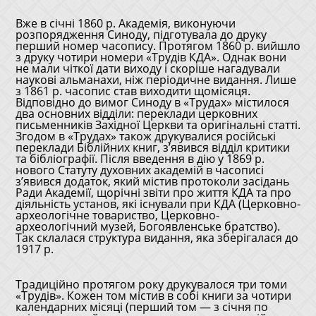
Вже в січні 1860 р. Академія, виконуючи
розпорядження Синоду, підготувала до друку
перший номер часопису. Протягом 1860 р. вийшло
з друку чотири номери «Трудів КДА». Однак вони
не мали чіткої дати виходу і скоріше нагадували
наукові альманахи, ніж періодичне видання. Лише
з 1861 р. часопис став виходити щомісяця.
Відповідно до вимог Синоду в «Трудах» містилося
два основних відділи: переклади церковних
письменників Західної Церкви та оригінальні статті.
Згодом в «Трудах» також друкувалися російські
переклади Біблійних книг, з’явився відділ критики
та бібліографії. Після введення в дію у 1869 р.
нового Статуту духовних академій в часописі
з’явився додаток, який містив протоколи засідань
Ради Академії, щорічні звіти про життя КДА та про
діяльність установ, які існували при КДА (Церковно-
археологічне товариство, Церковно-
археологічний музей, Богоявленське братство).
Так склалася структура видання, яка зберігалася до
1917 р.
Традиційно протягом року друкувалося три томи
«Трудів». Кожен том містив в собі книги за чотири
календарних місяці (перший том — з січня по