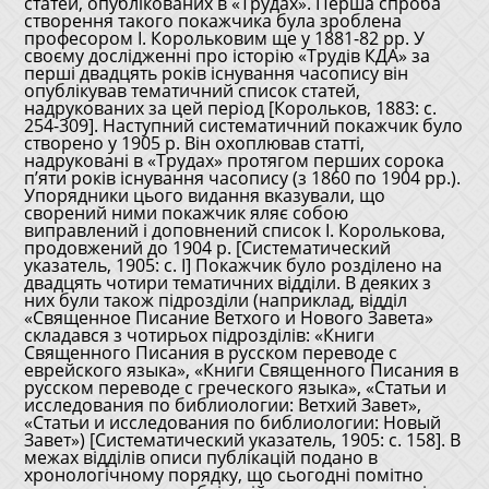
статей, опублікованих в «Трудах». Перша спроба
створення такого покажчика була зроблена
професором І. Корольковим ще у 1881-82 рр. У
своєму дослідженні про історію «Трудів КДА» за
перші двадцять років існування часопису він
опублікував тематичний список статей,
надрукованих за цей період [Корольков, 1883: с.
254-309]. Наступний систематичний покажчик було
створено у 1905 р. Він охоплював статті,
надруковані в «Трудах» протягом перших сорока
п’яти років існування часопису (з 1860 по 1904 рр.).
Упорядники цього видання вказували, що
сворений ними покажчик яляє собою
виправлений і доповнений список І. Королькова,
продовжений до 1904 р. [Систематический
указатель, 1905: с. І] Покажчик було розділено на
двадцять чотири тематичних відділи. В деяких з
них були також підрозділи (наприклад, відділ
«Священное Писание Ветхого и Нового Завета»
складався з чотирьох підрозділів: «Книги
Священного Писания в русском переводе с
еврейского языка», «Книги Священного Писания в
русском переводе с греческого языка», «Статьи и
исследования по библиологии: Ветхий Завет»,
«Статьи и исследования по библиологии: Новый
Завет») [Систематический указатель, 1905: с. 158]. В
межах відділів описи публікацій подано в
хронологічному порядку, що сьогодні помітно