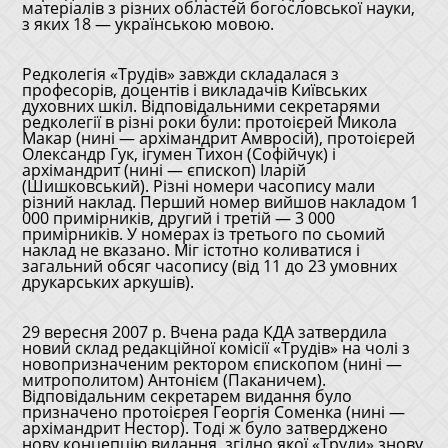
матеріалів з різних областей богословської науки,
з яких 18 — українською мовою.
Редколегія «Трудів» завжди складалася з
професорів, доцентів і викладачів Київських
духовних шкіл. Відповідальними секретарями
редколегії в різні роки були: протоієрей Микола
Макар (нині — архімандрит Амвросій), протоієрей
Олександр Гук, ігумен Тихон (Софійчук) і
архімандрит (нині — єпископ) Іларій
(Шишковський). Різні номери часопису мали
різний наклад. Перший номер вийшов накладом 1
000 примірників, другий і третій — 3 000
примірників. У номерах із третього по сьомий
наклад не вказано. Міг істотно коливатися і
загальний обсяг часопису (від 11 до 23 умовних
друкарських аркушів).
29 вересня 2007 р. Вчена рада КДА затвердила
новий склад редакційної комісії «Трудів» на чолі з
новопризначеним ректором єпископом (нині —
митрополитом) Антонієм (Паканичем).
Відповідальним секретарем видання було
призначено протоієрея Георгія Соменка (нині —
архімандрит Нестор). Тоді ж було затверджено
нову концепцію видання, згідно якої «Труди» знову