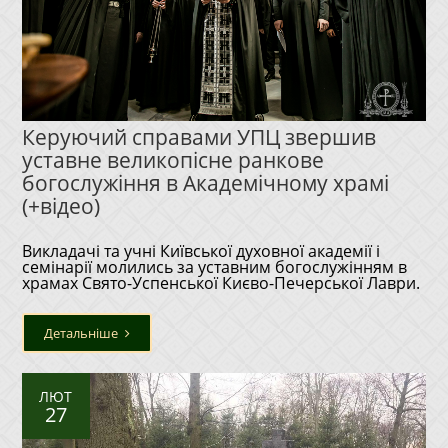
Керуючий справами УПЦ звершив
уставне великопісне ранкове
богослужіння в Академічному храмі
(+відео)
Викладачі та учні Київської духовної академії і
семінарії молились за уставним богослужінням в
храмах Свято-Успенської Києво-Печерської Лаври.
Детальніше
ЛЮТ
27