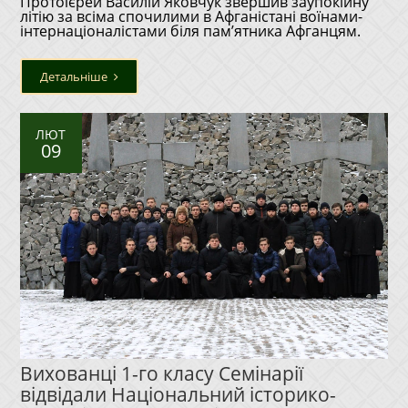
Протоієрей Василій Яковчук звершив заупокійну
літію за всіма спочилими в Афганістані воїнами-
інтернаціоналістами біля пам’ятника Афганцям.
Детальніше
ЛЮТ
09
Вихованці 1-го класу Семінарії
відвідали Національний історико-