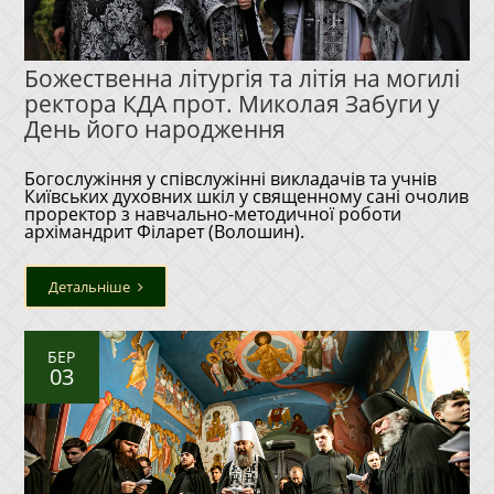
Божественна літургія та літія на могилі
ректора КДА прот. Миколая Забуги у
День його народження
Богослужіння у співслужінні викладачів та учнів
Київських духовних шкіл у священному сані очолив
проректор з навчально-методичної роботи
архімандрит Філарет (Волошин).
Детальніше
БЕР
03