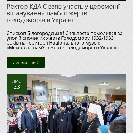
Ректор КДАіС взяв участь у церемонії
вшанування пам’яті жертв
голодоморів в Україні
Єпископ Білогородський Сильвестр помолився за
упокій спочилих жертв Голодомору 1932-1933
років на території Національного музею
«Меморіал пам’яті жертв голодоморів в Україні».
Детальніше
ЛИС
23