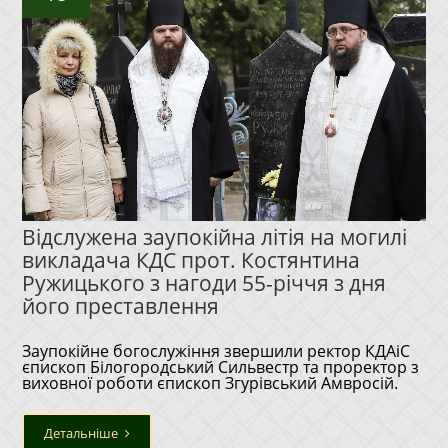
Відслужена заупокійна літія на могилі
викладача КДС прот. Костянтина
Ружицького з нагоди 55-річчя з дня
його преставлення
Заупокійне богослужіння звершили ректор КДАіС
єпископ Білогородський Сильвестр та проректор з
виховної роботи єпископ Згурівський Амвросій.
Детальніше