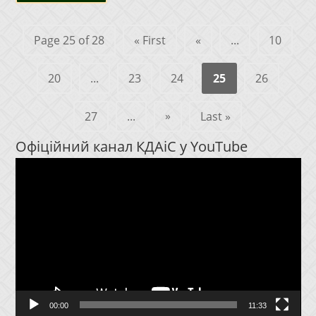
Page 25 of 28
« First
«
...
10
20
...
23
24
25
26
»
27
...
Last »
Офіційний канал КДАіС у YouTube
Відеопрогравач
00:00
11:33