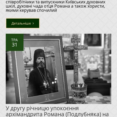
співробітники та випускники Київських духовних
шкіл, духовні чада отця Романа а також хористи,
якими керував спочилий
Детальніше
ТРА
31
У другу річницю упокоєння
архімандрита Романа (Подлубняка) на