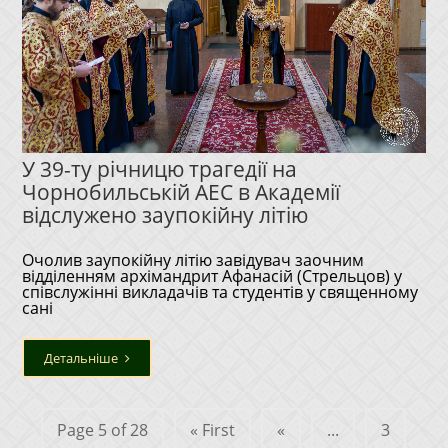
У 39-ту річницю трагедії на
Чорнобильській АЕС в Академії
відслужено заупокійну літію
Очолив заупокійну літію завідувач заочним
відділенням архімандрит Афанасій (Стрельцов) у
співслужінні викладачів та студентів у священному
сані
Детальніше
Page 5 of 28
« First
«
...
3