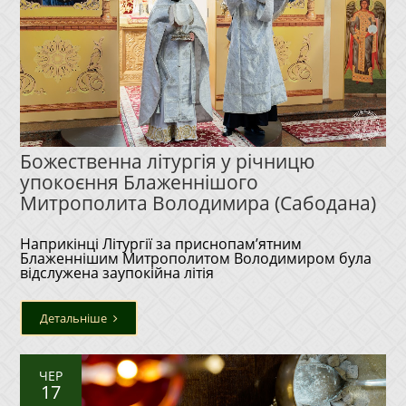
Божественна літургія у річницю
упокоєння Блаженнішого
Митрополита Володимира (Сабодана)
Наприкінці Літургії за приснопам’ятним
Блаженнішим Митрополитом Володимиром була
відслужена заупокійна літія
Детальніше
ЧЕР
17