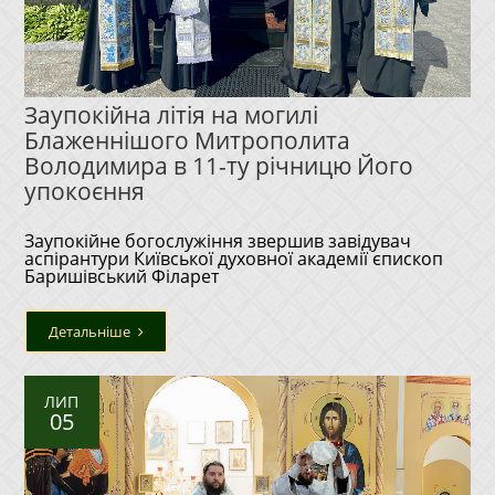
Заупокійна літія на могилі
Блаженнішого Митрополита
Володимира в 11-ту річницю Його
упокоєння
Заупокійне богослужіння звершив завідувач
аспірантури Київської духовної академії єпископ
Баришівський Філарет
Детальніше
ЛИП
05