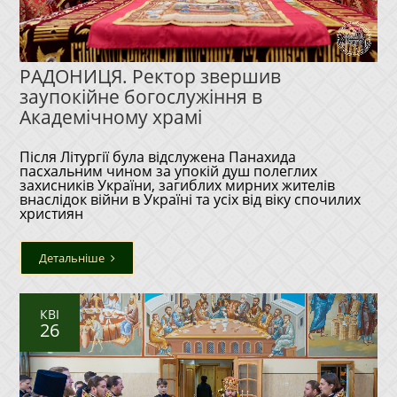
РАДОНИЦЯ. Ректор звершив
заупокійне богослужіння в
Академічному храмі
Після Літургії була відслужена Панахида
пасхальним чином за упокій душ полеглих
захисників України, загиблих мирних жителів
внаслідок війни в Україні та усіх від віку спочилих
християн
Детальніше
КВІ
26