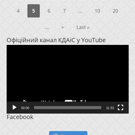
4
5
6
7
...
10
20
»
...
Last »
Офіційний канал КДАіС у YouTube
Відеопрогравач
00:00
11:33
Facebook