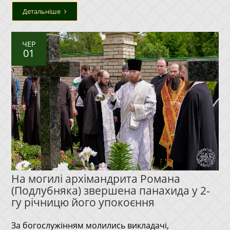
Детальніше
ЧЕР
01
На могилі архімандрита Романа
(Подлубняка) звершена панахида у 2-
гу річницю його упокоєння
За богослужінням молились викладачі,