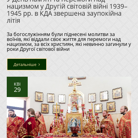
нацизмом у Другій світовій війні 1939–
1945 рр. в КДА звершена заупокійна
літія
За богослужінням були піднесені молитви за
воїнів, які віддали своє життя для перемоги над
нацизмом, за всіх християн, які невинно загинули у
роки Другої світової війни
Детальніше
КВІ
29