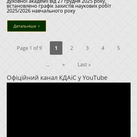
духовної академії від 27 грудня 2025 року,
встановлено графік захистів наукових робіт
2025/2026 навчального року
Детальніше
Page 1 of 9
1
2
3
4
5
»
...
Last »
Офіційний канал КДАіС у YouTube
Відеопрогравач