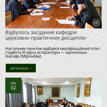
Відбулось засідання кафедри
церковно-практичних дисциплін
Наступним пунктом відбувся кваліфікаційний іспит
студента ІІІ курсу аспірантури — ієромонаха
Іоасафа (Міронова)
Детальніше
КВІ
02