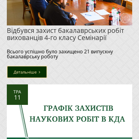
Відбувся захист бакалаврських робіт
вихованців 4-го класу Семінарії
Всього успішно було захищено 21 випускну
бакалаврську роботу
Детальніше
ТРА
11