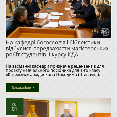
На кафедрі богослов’я і біблеїстики
відбулися передзахисти магістерських
робіт студентів ІІ курсу КДА
На засіданні кафедри призначе рецензентів для
проєкту навчального посібника для 1-го класу
«Катехізис» архідиякона Никодима (Шевчука).
Детальніше
КВІ
01