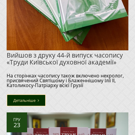
Вийшов з друку 44-й випуск часопису
«Труди Київської духовної академії»
На сторінках часопису також включено некролог,
присвячений Святішому і Блаженнішому Ілії II,
Католикосу-Патріарху всієї Грузії
Детальніше
ГРУ
23