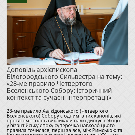
Доповідь архієпископа
Білогородського Сильвестра на тему:
«28-ме правило Четвертого
Вселенського Собору: історичний
контекст та сучасні інтерпретації»
28-ме правило Халкідонського (Четвертого
Вселенського) Собору є одним із тих канонів, які
протягом століть викликали палкі дискусії. Якщо
у візантійську епоху суперечка навколо цього
правила точилася, перш за все, між Римською та