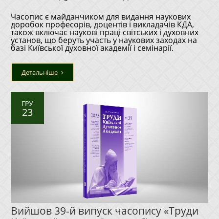
Часопис є майданчиком для видання наукових
доробок професорів, доцентів і викладачів КДА,
також включає наукові праці світських і духовних
установ, що беруть участь у наукових заходах на
базі Київської духовної академії і семінарії.
Детальніше
ГРУ
23
Вийшов 39-й випуск часопису «Труди