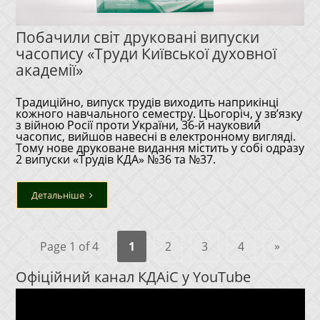
Побачили світ друковані випуски
часопису «Труди Київської духовної
академії»
Традиційно, випуск трудів виходить наприкінці
кожного навчального семестру. Цьогоріч, у зв’язку
з війною Росії проти України, 36-й науковий
часопис, вийшов навесні в електронному вигляді.
Тому нове друковане видання містить у собі одразу
2 випуски «Трудів КДА» №36 та №37.
Детальніше
»
Page 1 of 4
1
2
3
4
Офіційний канал КДАіС у YouTube
Відеопрогравач