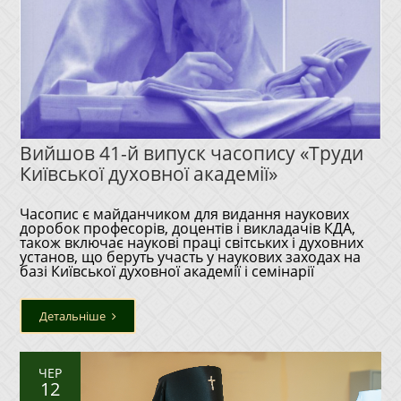
Вийшов 41-й випуск часопису «Труди
Київської духовної академії»
Часопис є майданчиком для видання наукових
доробок професорів, доцентів і викладачів КДА,
також включає наукові праці світських і духовних
установ, що беруть участь у наукових заходах на
базі Київської духовної академії і семінарії
Детальніше
ЧЕР
12