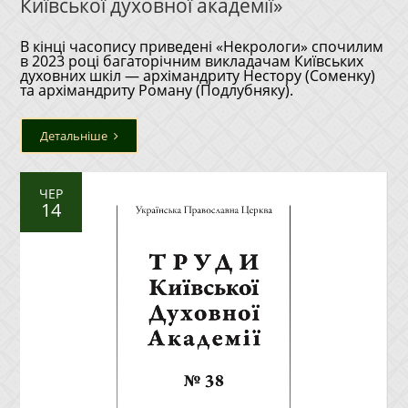
Київської духовної академії»
В кінці часопису приведені «Некрологи» спочилим
в 2023 році багаторічним викладачам Київських
духовних шкіл — архімандриту Нестору (Соменку)
та архімандриту Роману (Подлубняку).
Детальніше
ЧЕР
14