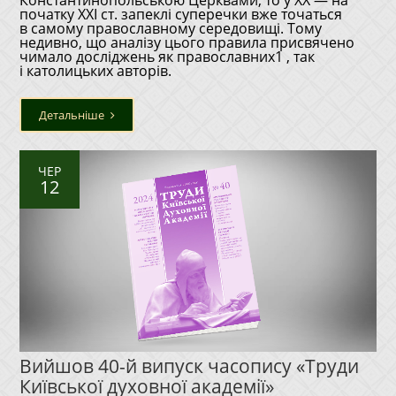
Константинопольською Церквами, то у ХХ — на
початку ХХІ ст. запеклі суперечки вже точаться
в самому православному середовищі. Тому
недивно, що аналізу цього правила присвячено
чимало досліджень як православних1 , так
і католицьких авторів.
Детальніше
ЧЕР
12
Вийшов 40-й випуск часопису «Труди
Київської духовної академії»