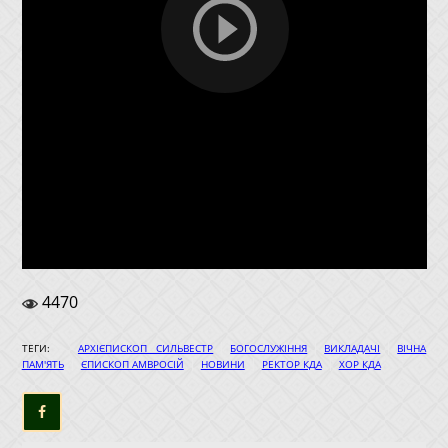
4470
|
|
|
ТЕГИ:
АРХІЄПИСКОП СИЛЬВЕСТР
БОГОСЛУЖІННЯ
ВИКЛАДАЧІ
ВІЧНА
|
|
|
|
ПАМ'ЯТЬ
ЄПИСКОП АМВРОСІЙ
НОВИНИ
РЕКТОР КДА
ХОР КДА