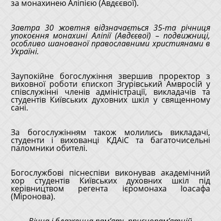
за монахинею Аліпією (Авдєєвої).
Завтра 30 жовтня відзначається 35-та річниця
упокоєння монахині Аліпії (Авдєєвої) – подвижниці,
особливо шанованої православними християнами в
Україні.
Заупокійне богослужіння звершив проректор з
виховної роботи єпископ Згурівський Амвросій у
співслужінні членів адміністрації, викладачів та
студентів Київських духовних шкіл у священному
сані.
За богослужінням також молились викладачі,
студенти і вихованці КДАіС та багаточисельні
паломники обителі.
Богослужбові піснеспіви виконував академічний
хор студентів Київських духовних шкіл під
керівництвом регента ієромонаха Іоасафа
(Міронова).
Вічна і блаженна пам’ять приснопам’ятній