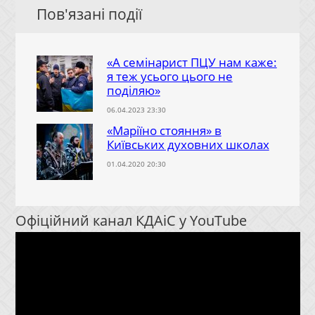
Пов'язані події
«А семінарист ПЦУ нам каже:
я теж усього цього не
поділяю»
06.04.2023 23:30
«Маріїно стояння» в
Київських духовних школах
01.04.2020 20:30
Офіційний канал КДАіС у YouTube
Відеопрогравач