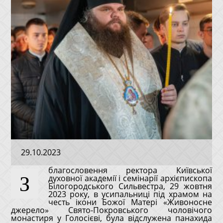
29.10.2023
благословення ректора Київської
З
духовної академії і семінарії архієпископа
Білогородського Сильвестра, 29 жовтня
2023 року, в усипальниці під храмом на
честь ікони Божої Матері «Живоносне
джерело» Свято-Покровського чоловічого
монастиря у Голосієві, була відслужена панахида