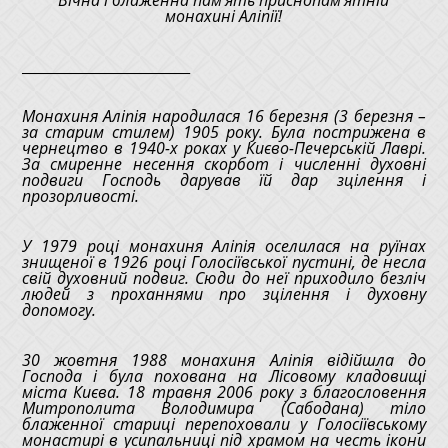
монахині Аліпії!
________________________
Монахиня Аліпія народилася 16 березня (3 березня –
за старим стилем) 1905 року. Була пострижена в
чернецтво в 1940-х роках у Києво-Печерській Лаврі.
За смиренне несення скорбот і численні духовні
подвиги Господь дарував їй дар зцілення і
прозорливості.
У 1979 році монахиня Аліпія оселилася на руїнах
знищеної в 1926 році Голосіївської пустині, де несла
свій духовний подвиг. Сюди до неї приходило безліч
людей з проханнями про зцілення і духовну
допомогу.
30 жовтня 1988 монахиня Аліпія відійшла до
Господа і була похована на Лісовому кладовищі
міста Києва. 18 травня 2006 року з благословення
Митрополита Володимира (Сабодана) тіло
блаженної стариці перепоховали у Голосіївському
монастирі в усипальниці під храмом на честь ікони