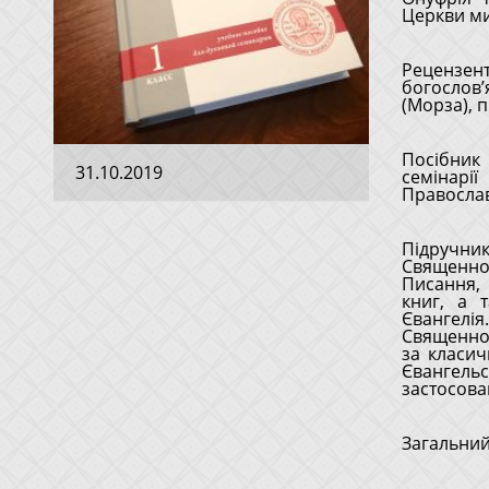
Церкви ми
Рецензен
богослов’
(Морза), п
Посібник
31.10.2019
семінарі
Православ
Підручник
Священно
Писання, 
книг, а 
Євангелія
Священної
за класич
Євангель
застосова
Загальний