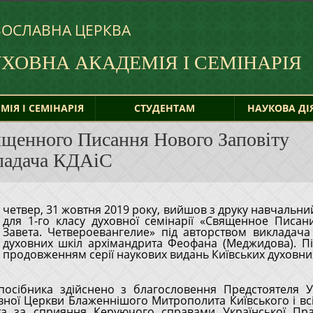
ВОСЛАВНА ЦЕРКВА
УХОВНА
АКАДЕМІЯ І СЕМІНАРІЯ
МІЯ І СЕМІНАРІЯ
СТУДЕНТАМ
НАУКОВА ДІ
ященного Писання Нового Заповіту
кладача КДАіС
четвер, 31 жовтня 2019 року, вийшов з друку навчальни
Завета. Четвероевангелие» під авторством викладача
духовних шкіл архімандрита Феофана (Меджидова). П
продовженням серії наукових видань Київських духовних
посібника здійснено з благословення Предстоятеля Ук
ної Церкви Блаженнішого Митрополита Київського і всі
та за сприяння Керуючого справами Української Пра