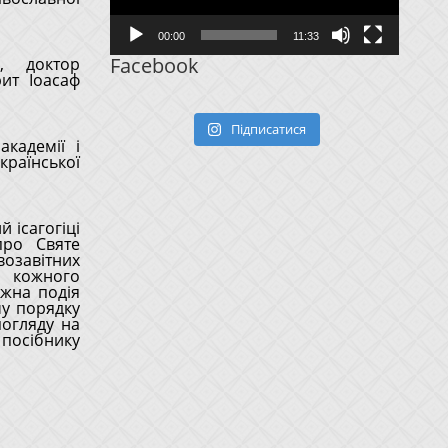
00:00
11:33
Facebook
в, доктор
рит Іоасаф
Підписатися
кадемії і
раїнської
 ісагогіці
про Святе
возавітних
і кожного
ожна подія
му порядку
погляду на
посібнику