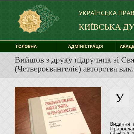
УКРАЇНСЬКА ПРА
КИЇВСЬКА Д
ГОЛОВНА
АДМІНІСТРАЦІЯ
АКАДЕ
Вийшов з друку підручник зі Св
(Четвероєвангеліє) авторства ви
У
для 1-го класу духовної семінарії «Священное Писание Нового
Видання 
Православ
Онуфрія 