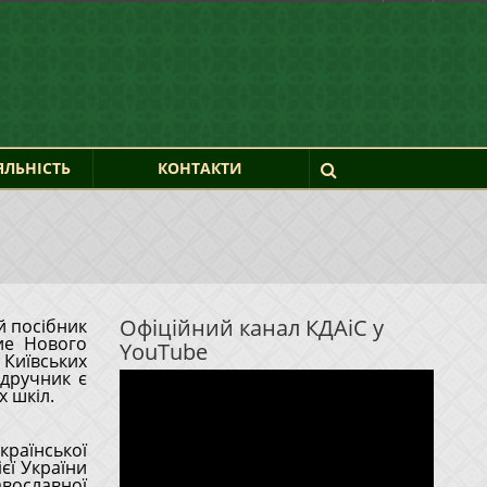
ЯЛЬНІСТЬ
КОНТАКТИ
Офіційний канал КДАіС у
й посібник
YouTube
 Київських
Відеопрогравач
ідручник є
 шкіл.
раїнської
єї України
вославної