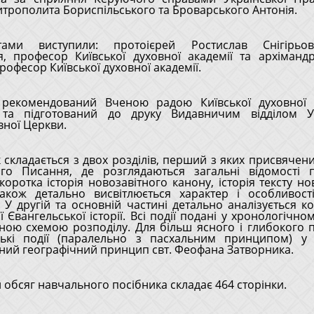
трополита Бориспільського та Броварського Антонія.
тами виступили: протоієрей Ростислав Снігірьо
я, професор Київської духовної академії та архіманд
рофесор Київської духовної академії.
 рекомендований Вченою радою Київської духовної а
ї та підготований до друку Видавничим відділом Ук
ної Церкви.
 складається з двох розділів, перший з яких присвячений
го Писання, де розглядаються загальні відомості 
коротка історія новозавітного канону, історія тексту но
також детально висвітлюється характер і особливост
. У другій та основній частині детально аналізується к
 Євангельської історії. Всі події подані у хронологічно
ною схемою розподілу. Для більш ясного і глибокого 
ські події (паралельно з пасхальним принципом) у 
ний географічний принцип свт. Феофана Затворника.
 обсяг навчального посібника складає 464 сторінки.