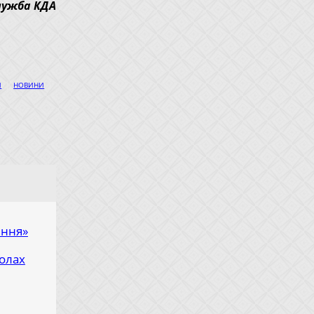
лужба КДА
|
|
Й
НОВИНИ
яння»
олах