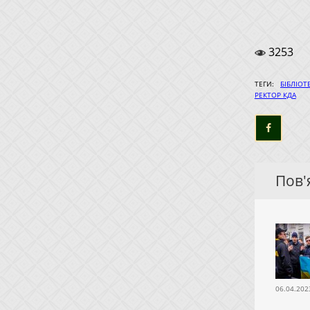
3253
ТЕГИ:
БІБЛІОТ
РЕКТОР КДА
Пов'я
06.04.202