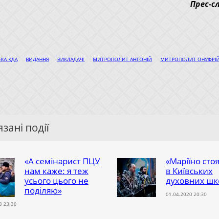
Прес-с
|
|
|
|
ЕКА КДА
ВИДАННЯ
ВИКЛАДАЧІ
МИТРОПОЛИТ АНТОНІЙ
МИТРОПОЛИТ ОНУФРІ
зані події
«А семінарист ПЦУ
«Маріїно сто
нам каже: я теж
в Київських
усього цього не
духовних шк
поділяю»
01.04.2020 20:30
3 23:30