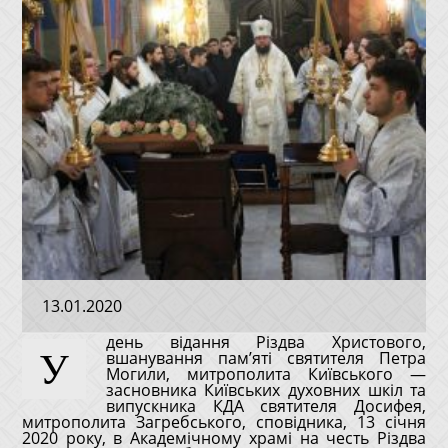
13.01.2020
день відання Різдва Христового,
У
вшанування пам’яті святителя Петра
Могили, митрополита Київського —
засновника Київських духовних шкіл та
випускника КДА святителя Досифея,
митрополита Загребського, сповідника, 13 січня
2020 року, в Академічному храмі на честь Різдва