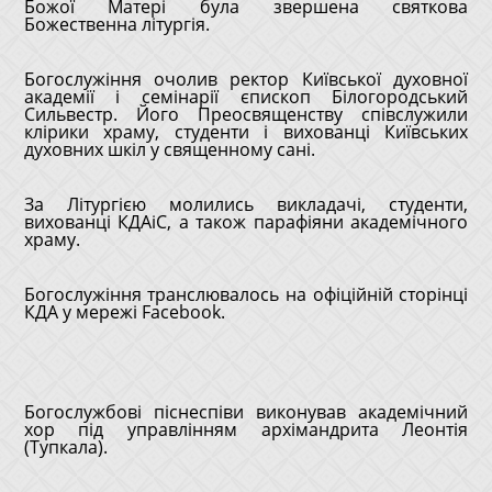
Божої Матері була звершена святкова
Божественна літургія.
Богослужіння очолив ректор Київської духовної
академії і семінарії єпископ Білогородський
Сильвестр. Його Преосвященству співслужили
клірики храму, студенти і вихованці Київських
духовних шкіл у священному сані.
За Літургією молились викладачі, студенти,
вихованці КДАіС, а також парафіяни академічного
храму.
Богослужіння транслювалось на офіційній сторінці
КДА у мережі Facebook.
Богослужбові піснеспіви виконував академічний
хор під управлінням архімандрита Леонтія
(Тупкала).