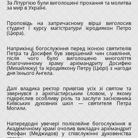
За Літургією були виголошені прохання та молитва
за мир в Україні.
Проповідь на запричасному вірші виголосив
студент І курсу магістратури ієродиякон Петро
(Цюра).
Наприкінці богослужіння перед іконою святителів
Петра та Досифея був звершений чин славління,
після чого було виголошено многоліття
благочинному храму архімандриту Досифею
(Михайлюку) та ієродиякону Петру (Цюрі) з нагоди
дня їхнього Ангела.
Далі владика ректор привітав усіх зі святом та
звернувся з архіпастирським словом, у якому
підкреслив особливу роль та заслуги засновника
Київських духовних шкіл — святителя Петра
Могили.
Напередодні увечері полієлейне богослужіння в
Академічному храмі очолив викладач архімандрит
Феофан (Меджидов) у співслужінні духовенства