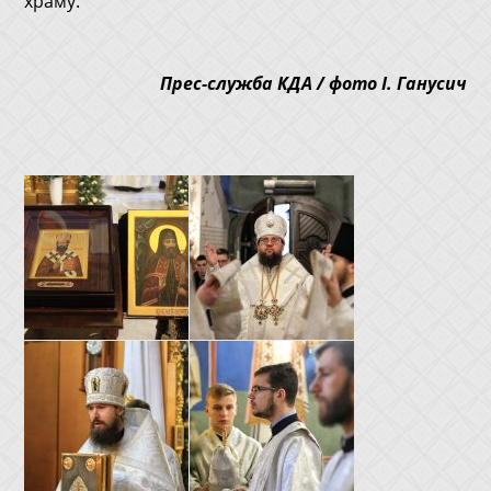
храму.
Прес-служба КДА / фото І. Ганусич