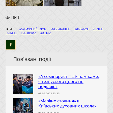
1841
|
|
|
|
ТЕГИ:
АКАДЕМІЧНИЙ ХРАМ
БОГОСЛУЖІННЯ
ВИКЛАДАЧІ
ВІТАННЯ
|
|
НОВИНИ
РЕКТОР КДА
ХОР КДА
Пов'язані події
«А семінарист ПЦУ нам каже:
я теж усього цього не
поділяю»
06.04.2023 23:30
«Маріїно стояння» в
Київських духовних школах
01.04.2020 20:30