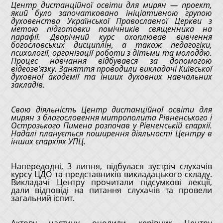
Центр дистанційної освіти для мирян — проект,
який було започатковано ініціативною групою
духовенства Української Православної Церкви з
метою підготовки помічників священника на
парафії. Дворічний курс охоплював вивчення
богословських дисциплін, а також педагогіки,
психології, організації роботи з дітьми та молоддю.
Процес навчання відбувався за допомогою
відеозв’язку. Заняття проводили викладачі Київської
духовної академії та інших духовних навчальних
закладів.
Свою діяльність Центр дистанційної освіти для
мирян з благословення митрополита Рівненського і
Острозького Пимена розпочав у Рівненській єпархії.
Надалі планується поширення діяльності Центру в
інших єпархіях УПЦ.
Напередодні, 3 липня, відбулася зустріч слухачів
курсу ЦДО та представників викладацького складу.
Викладачі Центру прочитали підсумкові лекції,
дали відповіді на питання слухачів та провели
загальний іспит.
Актову частину очолили керівник Центру