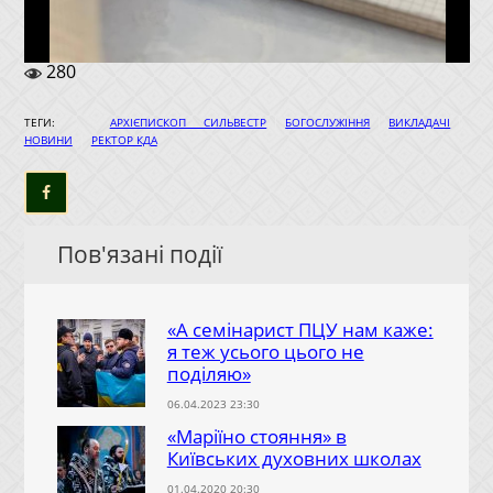
280
|
|
|
ТЕГИ:
АРХІЄПИСКОП СИЛЬВЕСТР
БОГОСЛУЖІННЯ
ВИКЛАДАЧІ
|
НОВИНИ
РЕКТОР КДА
Пов'язані події
«А семінарист ПЦУ нам каже:
я теж усього цього не
поділяю»
06.04.2023 23:30
«Маріїно стояння» в
Київських духовних школах
01.04.2020 20:30