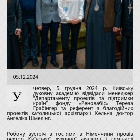
05.12.2024
четвер, 5 грудня 2024 р. Київську
У
духовну академію відвідали менеджер
“Департаменту проектів та підтримки
країн” фонду «Реновабіс» Тереза
Грабінгер та референт з благодійних
проектів католицької архієпархії Кельна доктор
Ангеліка Шмелінг.
Робочу зустріч з гостями з Німеччини провів
ректор Київської духовної академії і семінарії