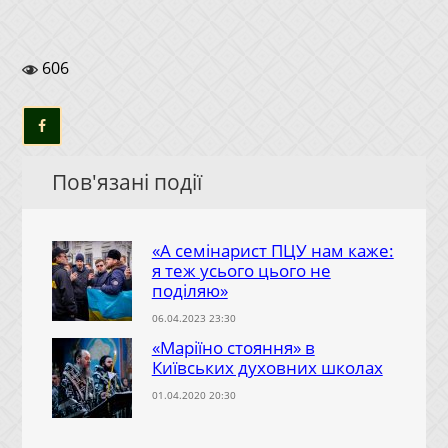
606
Пов'язані події
«А семінарист ПЦУ нам каже:
я теж усього цього не
поділяю»
06.04.2023 23:30
«Маріїно стояння» в
Київських духовних школах
01.04.2020 20:30