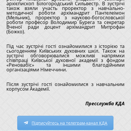
архієпископ Білогородський Сильвестр. В зустрічі
також взяли участь проректор з навчально-
методичної роботи архімандрит Пантелеімон
(Мельник), проректор з науково-богословської
роботи професор Володимир Бурега та секретар
Вченої ради доцент архімандрит Митрофан
(Божко).
Під час зустрічі гості ознайомилися з історією та
сьогоденням Київських духовних шкіл. Також на
зустрічі обговорювалися можливі напрямки
співпраці Київської духовної академії з фондом
«Реновабіс» та іншими благодійними
організаціями Німеччини.
Після зустрічі гості ознайомилися з навчальним
корпусом Академії.
Пресслужба КДА
Підписуйтесь на телеграм-канал КДА