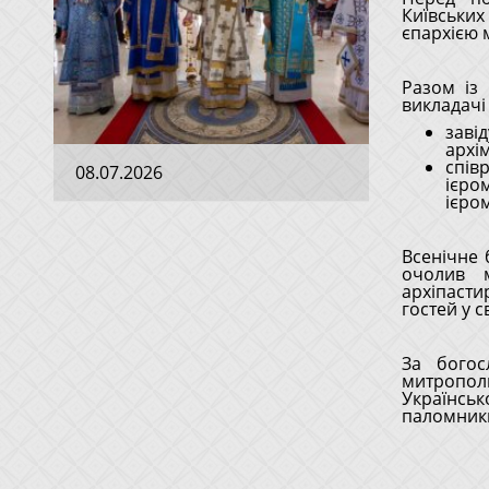
Київськ
єпархією 
Разом із
викладачі 
заві
архі
спів
08.07.2026
ієро
ієро
Всенічне 
очолив м
архіпасти
гостей у 
За богос
митрополи
Українсь
паломник