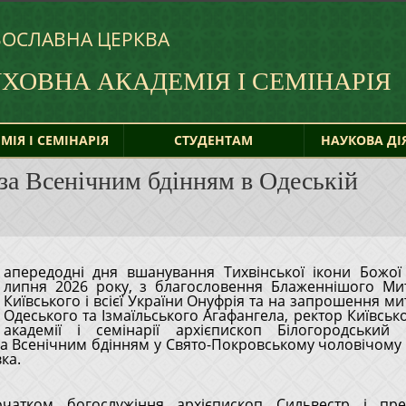
ВОСЛАВНА ЦЕРКВА
УХОВНА
АКАДЕМІЯ І СЕМІНАРІЯ
МІЯ І СЕМІНАРІЯ
СТУДЕНТАМ
НАУКОВА ДІ
за Всенічним бдінням в Одеській
апередодні дня вшанування Тихвінської ікони Божої
Київського і всієї України Онуфрія та на запрошення м
Одеського та Ізмаїльського Агафангела, ректор Київсько
академії і семінарії архієпископ Білогородський 
а Всенічним бдінням у Свято-Покровському чоловічому
ка.
чатком богослужіння архієпископ Сильвестр і пре