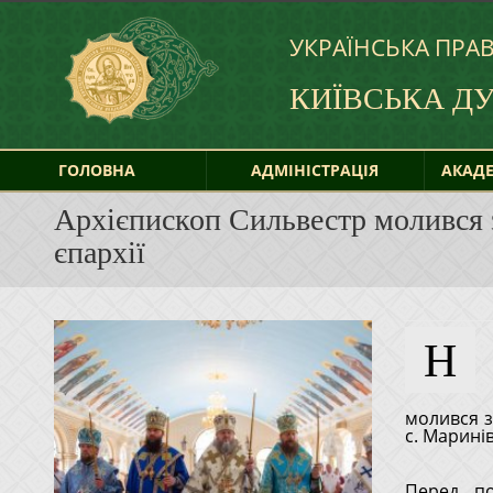
УКРАЇНСЬКА ПРА
КИЇВСЬКА Д
ГОЛОВНА
АДМІНІСТРАЦІЯ
АКАДЕ
Архієпископ Сильвестр молився 
єпархії
Н
липня 2026 року, з благословення Блаженнішого Митрополита
молився з
с. Маринів
Перед по