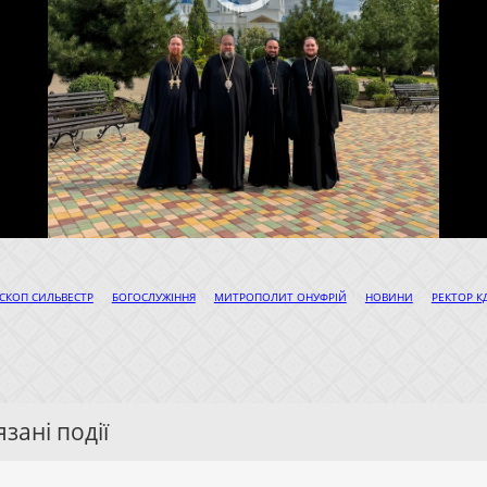
|
|
|
|
СКОП СИЛЬВЕСТР
БОГОСЛУЖІННЯ
МИТРОПОЛИТ ОНУФРІЙ
НОВИНИ
РЕКТОР К
зані події