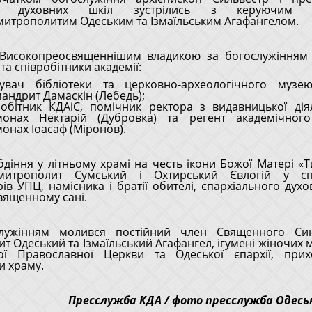
их духовних шкіл зустрілись з керуючим 
митрополитим Одеським та Ізмаїльським Агафангелом.
 Високопреосвященнішим владикою за богослужінням
та співробітники академії:
дувач бібліотеки та церковно-археологічного му
мандрит Дамаскін (Лебедь);
робітник КДАіС, помічник ректора з видавницької ді
монах Нектарій (Дубровка) та регент академічно
монах Іоасаф (Міронов).
бдіння у літньому храмі на честь ікони Божої Матері «Т
итрополит Сумський і Охтирський Євлогій у спі
рів УПЦ, намісника і братії обителі, єпархіального духо
священному сані.
лужінням молився постійний член Священного С
т Одеський та Ізмаїльський Агафангел, ігумені жіночих 
кої Православної Церкви та Одеської єпархії, при
и храму.
Пресслужба КДА / фото пресслужба Одеськ