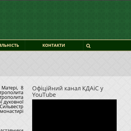
ЯЛЬНІСТЬ
КОНТАКТИ
Офіційний канал КДАіС у
 Матері, 8
YouTube
итрополита
Відеопрогравач
ї духовної
Сильвестр
 монастирі
дставники