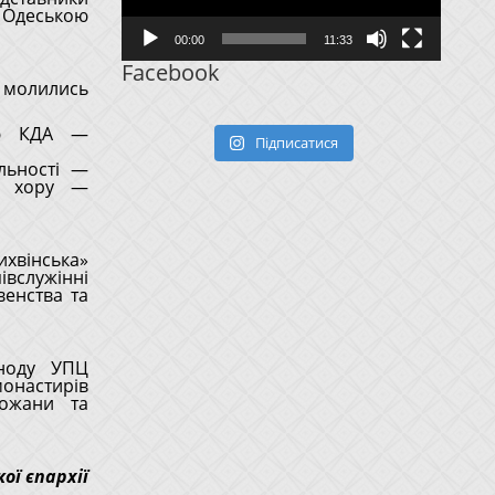
Одеською
00:00
11:33
Facebook
 молились
зею КДА —
Підписатися
яльності —
го хору —
ихвінська»
вслужінні
венства та
иноду УПЦ
монастирів
хожани та
ої єпархії