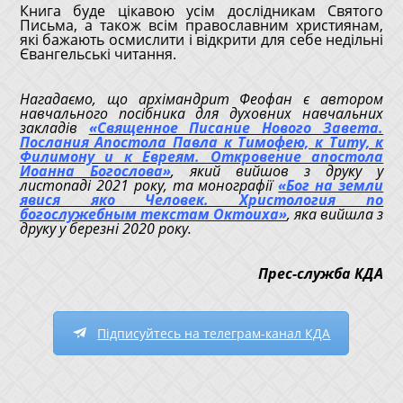
Книга буде цікавою усім дослідникам Святого
Письма, а також всім православним християнам,
які бажають осмислити і відкрити для себе недільні
Євангельські читання.
Нагадаємо, що архімандрит Феофан є автором
навчального посібника для духовних навчальних
закладів
«Священное Писание Нового Завета.
Послания Апостола Павла к Тимофею, к Титу, к
Филимону и к Евреям. Откровение апостола
Иоанна Богослова»
, який вийшов з друку у
листопаді 2021 року, та монографії
«Бог на земли
явися яко Человек. Христология по
богослужебным текстам Октоиха»
, яка вийшла з
друку у березні 2020 року.
Прес-служба КДА
Підписуйтесь на телеграм-канал КДА