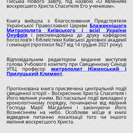
Письма Нового Завіту, під назвою
«О явлениях
воскресшего Христа Спасителя Его ученикам».
Книга вийшла з благословення Предстоятеля
Української Православної Церкви
Блаженнішого
Митрополита Київського і всієї України
Онуфрія
і рекомендована до друку кафедрою
богослов’я і біблеїстики Київської духовної академії
і семінарії (протокол №27 від 14 грудня 2021 року).
Відповідальним редактором видання виступив
голова Учбового комітету при Священному Синоді
УПЦ професор
митрополит Ніжинський і
Прилуцький Климент
.
Пропонована книга присвячена центральній події
священної історії – Воскресінню Христа Спасителя і
Його явління учням. Всі пасхальні події викладені у
хронологічному порядку, починаючи від явління
Господа Марії Магдалині і закінчуючи Його
Вознесінням на небо. Особливе місце в книзі
відведене питанню локалізації того чи іншого
явління воскресшого Христа.