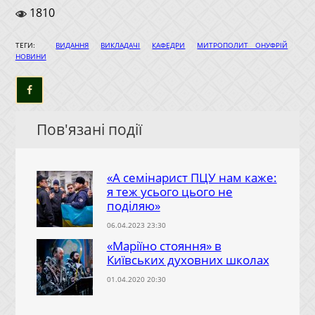
1810
|
|
|
|
ТЕГИ:
ВИДАННЯ
ВИКЛАДАЧІ
КАФЕДРИ
МИТРОПОЛИТ ОНУФРІЙ
НОВИНИ
Пов'язані події
«А семінарист ПЦУ нам каже:
я теж усього цього не
поділяю»
06.04.2023 23:30
«Маріїно стояння» в
Київських духовних школах
01.04.2020 20:30