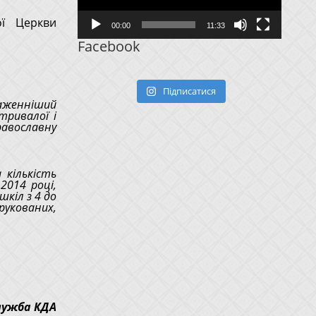
ої Церкви
00:00
11:33
Facebook
Підписатися
аженніший
тривалої і
авославну
кількість
2014 році,
шкіл з 4 до
укованих,
лужба КДА