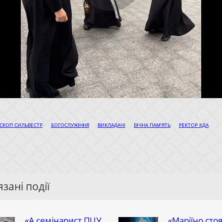
|
|
|
|
СКОП СИЛЬВЕСТР
БОГОСЛУЖІННЯ
ВИКЛАДАЧІ
ВІЧНА ПАМ'ЯТЬ
РЕКТОР КДА
зані події
«А семінарист ПЦУ
«Маріїно сто