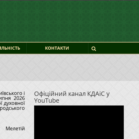
ЯЛЬНІСТЬ
КОНТАКТИ
Офіційний канал КДАіС у
ївського і
YouTube
ї духовної
Відеопрогравач
одського
т Мелетій