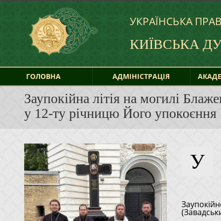
УКРАЇНСЬКА ПРА
КИЇВСЬКА Д
ГОЛОВНА
АДМІНІСТРАЦІЯ
АКАДЕ
Заупокійна літія на могилі Бла
у 12-ту річницю Його упокоєння
У
всієї України Володимира (Сабодана) (1935-2014), 5 липня 2026
Заупокій
(Завадськ