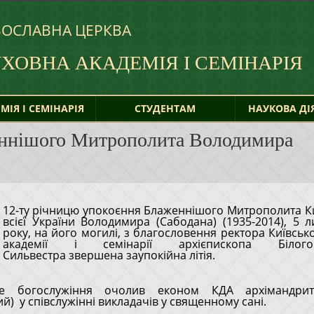
ВОСЛАВНА ЦЕРКВА
УХОВНА
АКАДЕМІЯ І СЕМІНАРІЯ
МІЯ І СЕМІНАРІЯ
СТУДЕНТАМ
НАУКОВА ДІ
женнішого Митрополита Володимира
12-ту річницю упокоєння Блаженнішого Митрополита Ки
року, на його могилі, з благословення ректора Київсько
академії і семінарії архієпископа Білогор
Сильвестра звершена заупокійна літія.
не богослужіння очолив економ КДА архімандри
ий) у співслужінні викладачів у священному сані.