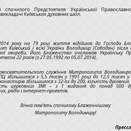
й спочилого Предстоятеля Української Православн
викладачі Київських духовних шкіл.
2014 року на 79 році життя відійшов до Господа Бл
т Київський і всієї України Володимир (Сабодан) після 
вої хвороби. Його Блаженство очолював Українську Пр
тягом 22 років (з 27.05.1992 по 05.07.2014).
ервосвятительского служіння Митрополита Володимира 
ПЦ збільшилася з 5,5 тисяч у 1991 році до 12,5 тисяч у 
монастирів збільшилася з 32-ох до 200, кількість духовних 
кість церковних ЗМІ – з 1 видання до понад 500 др
их, радіо і інтернет-проектів.
Вічна пам’ять спочилому Блаженнішому
Митрополиту Володимиру!
Пресс