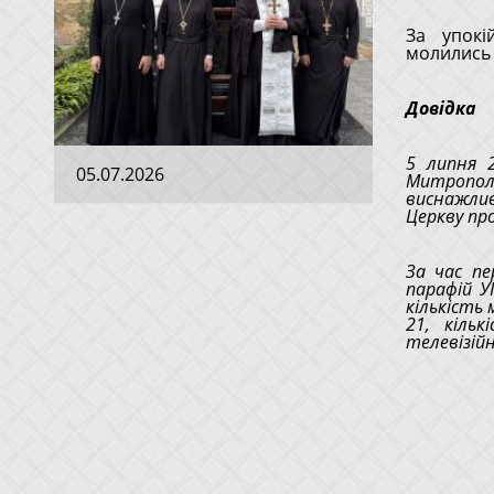
За упокі
молились 
Довідка
5 липня 
05.07.2026
Митрополи
виснажли
Церкву про
За час п
парафій У
кількість 
21, кіль
телевізійн