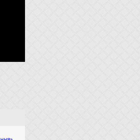
яння»