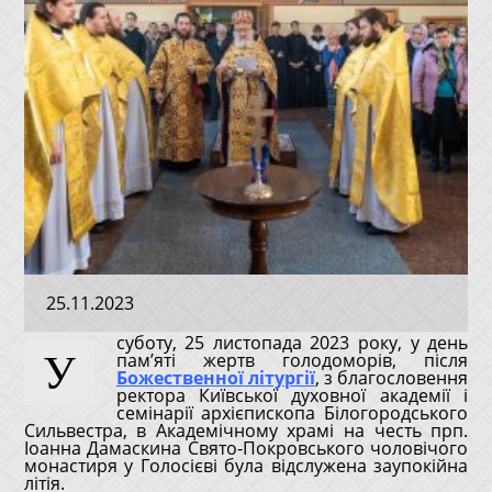
25.11.2023
суботу, 25 листопада 2023 року, у день
У
пам’яті жертв голодоморів, після
Божественної літургії
, з благословення
ректора Київської духовної академії і
семінарії архієпископа Білогородського
Сильвестра, в Академічному храмі на честь прп.
Іоанна Дамаскина Свято-Покровського чоловічого
монастиря у Голосієві була відслужена заупокійна
літія.