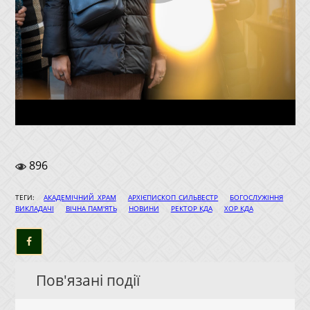
896
|
|
|
ТЕГИ:
АКАДЕМІЧНИЙ ХРАМ
АРХІЄПИСКОП СИЛЬВЕСТР
БОГОСЛУЖІННЯ
|
|
|
|
ВИКЛАДАЧІ
ВІЧНА ПАМ'ЯТЬ
НОВИНИ
РЕКТОР КДА
ХОР КДА
Пов'язані події