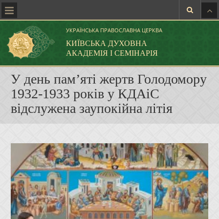
УКРАЇНСЬКА ПРАВОСЛАВНА ЦЕРКВА
КИЇВСЬКА ДУХОВНА
АКАДЕМІЯ І СЕМІНАРІЯ
У день памʼяті жертв Голодомору
1932-1933 років у КДАіС
відслужена заупокійна літія