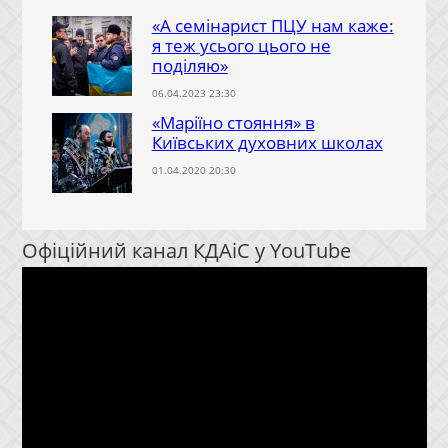
«А семінарист ПЦУ нам каже:
я теж усього цього не
поділяю»
06.04.2023 23:30
«Маріїно стояння» в
Київських духовних школах
01.04.2020 20:30
Офіційний канал КДАіС у YouTube
Відеопрогравач