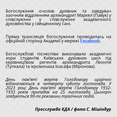
Богослужіння очолив духівник та завідувач
заочним відділенням архімандрит Маркел (Павук) у
співслужінні у співслужінні академічного
духовенства у священному сані.
Пряма трансляція богослужіння проводилась на
офіційній сторінці Академії у мережі
Facebook
.
Богослужбові піснеспіви виконували академічні
хори студентів Київських духовних шкіл під
керівництвом регентів архімандрита Леонтія
(Тупкала) та ієромонаха Іоасафа (Міронова).
День пам’яті жертв Голодомору щорічно
відзначається в четверту суботу листопада. У
2023 році День пам’яті жертв Голодомору 1932-
1933 років припадає на 25 листопада. Цьогоріч
згадуються 90-ті роковини трагічних подій.
Пресслужба КДА / фото С. Мішіндур