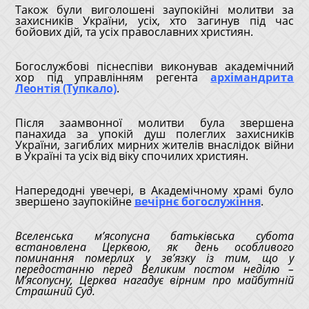
Також були виголошені заупокійні молитви за
захисників України, усіх, хто загинув під час
бойових дій, та усіх православних християн.
Богослужбові піснеспіви виконував академічний
хор під управлінням регента
архімандрита
Леонтія (Тупкало)
.
Після заамвонної молитви була звершена
панахида за упокій душ полеглих захисників
України, загиблих мирних жителів внаслідок війни
в Україні та усіх від віку спочилих християн.
Напередодні увечері, в Академічному храмі було
звершено заупокійне
вечірнє богослужіння
.
Вселенська м’ясопусна батьківська субота
встановлена Церквою, як день особливого
поминання померлих у зв’язку із тим, що у
передостанню перед Великим постом неділю –
М’ясопусну, Церква нагадує вірним про майбутній
Страшний Суд.