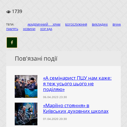
1739
|
|
|
ТЕГИ:
АКАДЕМІЧНИЙ ХРАМ
БОГОСЛУЖІННЯ
ВИКЛАДАЧІ
ВІЧНА
|
|
ПАМ'ЯТЬ
НОВИНИ
ХОР КДА
Пов'язані події
«А семінарист ПЦУ нам каже:
я теж усього цього не
поділяю»
06.04.2023 23:30
«Маріїно стояння» в
Київських духовних школах
01.04.2020 20:30