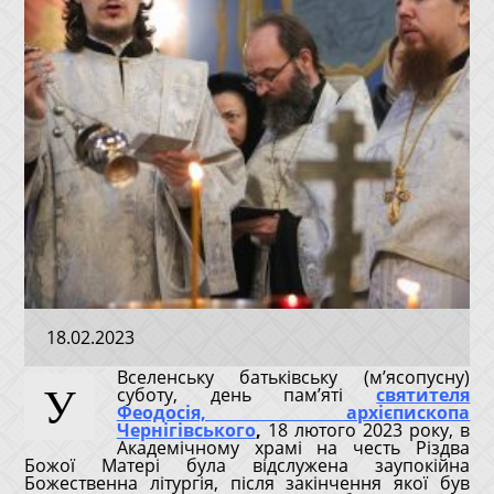
18.02.2023
Вселенську батьківську (м’ясопусну)
У
суботу, день пам’яті
святителя
Феодосія, архієпископа
Чернігівського
,
18 лютого 2023 року, в
Академічному храмі на честь Різдва
Божої Матері була відслужена заупокійна
Божественна літургія, після закінчення якої був