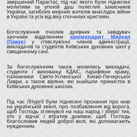
звершений Парастас, під час якого були піднесені
молитиви за упокій душ полеглих захисників
України, загиблих мирних жителів внаслідок війни
в Україні та усіх від віку спочилих християн.
Богослужіння очолив духівник та завідувач
заочним відділенням
архімандрит Маркел
(Павук)
у співслужінні членів адміністрації,
викладачів та студентів Київських духовних шкіл у
священному сані.
За богослужінням також молились викладачі,
студенти і вихованці КДАіС, парафіяни храму,
паломники Свято-Успенської Києво-Печерської
Лаври, а також віряни, які знайшли прихисток в
Київських духовних школах.
Під час Літургії були піднесені прохання про мир
на українській землі, про позбавлення від ворога,
щоб Господь зглянувся на наш народ і зберіг тих,
хто у відчаї і втратив домівки, щоб Господь
благословив людей доброї волі, які допомагають
нужденним.