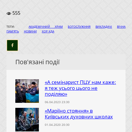
555
|
|
|
ТЕГИ:
АКАДЕМІЧНИЙ ХРАМ
БОГОСЛУЖІННЯ
ВИКЛАДАЧІ
ВІЧНА
|
|
ПАМ'ЯТЬ
НОВИНИ
ХОР КДА
Пов'язані події
«А семінарист ПЦУ нам каже:
я теж усього цього не
поділяю»
06.04.2023 23:30
«Маріїно стояння» в
Київських духовних школах
01.04.2020 20:30