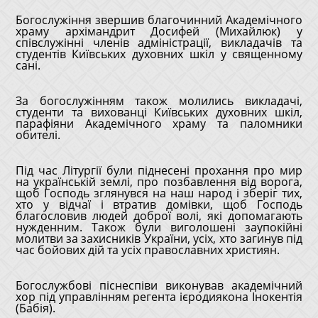
Богослужіння звершив благочинний Академічного
храму архімандрит Досифей (Михайлюк) у
співслужінні членів адміністрації, викладачів та
студентів Київських духовних шкіл у священному
сані.
За богослужінням також молились викладачі,
студенти та вихованці Київських духовних шкіл,
парафіяни Академічного храму та паломники
обителі.
Під час Літургії були піднесені прохання про мир
на українській землі, про позбавлення від ворога,
щоб Господь зглянувся на наш народ і зберіг тих,
хто у відчаї і втратив домівки, щоб Господь
благословив людей доброї волі, які допомагають
нужденним. Також були виголошені заупокійні
молитви за захисників України, усіх, хто загинув під
час бойових дій та усіх православних християн.
Богослужбові піснеспіви виконував академічний
хор під управлінням регента ієродиякона Інокентія
(Бабія).