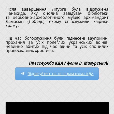
Після завершення Літургії була відслужена
Панахида, яку очолив завідувач бібліотеки
та церковно-археологічного музею архімандрит
Дамаскін (Лебедь), якому співслужили клірики
храму
.
Під час богослужіння були піднесені заупокійні
прохання за усіх полеглих українських воїнів,
невинно вбитих під час війни та усіх спочилих
православних християн.
Пресслужба КДА / фото В. Магурський
Підписуйтесь на телеграм-канал КДА