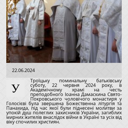
22.06.2024
Троїцьку поминальну батьківську
У
суботу, 22 червня 2024 року, в
Академічному храмі на честь
преподобного Іоанна Дамаскина Свято-
Покровського чоловічого монастиря у
Голосієві була звершена Божественна літургія та
Панахида, під час якої були піднесені молитви за
упокій душ полеглих захисників України, загиблих
мирних жителів внаслідок війни в Україні та усіх від
віку спочилих християн.