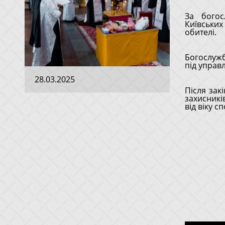
За богос
Київськи
обителі.
Богослужб
під управ
28.03.2025
Після зак
захисників
від віку с