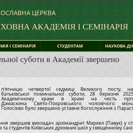
ВОСЛАВНА ЦЕРКВА
УХОВНА
АКАДЕМІЯ І СЕМІНАРІЯ
МІЯ І СЕМІНАРІЯ
СТУДЕНТАМ
НАУКОВА ДІ
льної суботи в Академії звершено
п’ятницю четвертої седмиці Великого посту, на
Академічному храмі в храмі на честь прп
Дамаскина Свято-Покровського чоловічого мон
Голосієво було звершено уставне богослужіння з Парас
ння звершив викладач архімандрит Маркел (Павук) у сп
в та студентів Київських духовних шкіл у священному сані