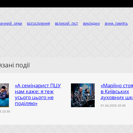
|
|
|
|
|
ЕМІЧНИЙ ХРАМ
БОГОСЛУЖІННЯ
ВЕЛИКИЙ ПІСТ
ВИКЛАДАЧІ
ВІЧНА ПАМ'ЯТЬ
зані події
«А семінарист ПЦУ
«Маріїно сто
нам каже: я теж
в Київських
усього цього не
духовних шк
поділяю»
01.04.2020 20:30
3 23:30