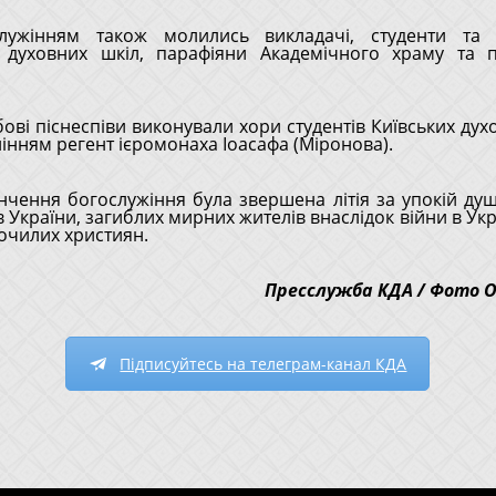
лужінням також молились викладачі, студенти та 
х духовних шкіл, парафіяни Академічного храму та 
ові піснеспіви виконували хори студентів Київських дух
лінням регент ієромонаха Іоасафа (Міронова).
інчення богослужіння була звершена літія за упокій ду
 України, загиблих мирних жителів внаслідок війни в Укра
почилих християн.
Пресслужба КДА / Фото О
Підписуйтесь на телеграм-канал КДА