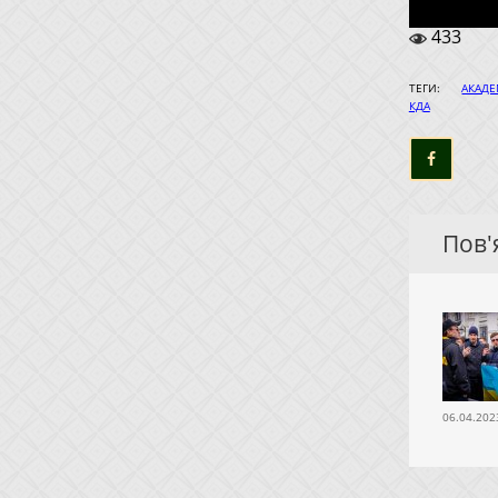
433
ТЕГИ:
АКАД
КДА
Пов'я
06.04.202