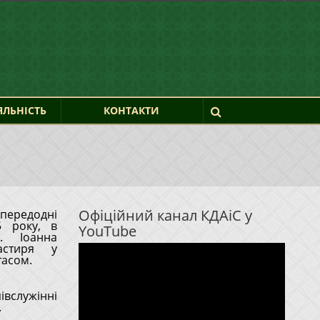
ЯЛЬНІСТЬ
КОНТАКТИ
Офіційний канал КДАіС у
передодні
YouTube
. Іоанна
Відеопрогравач
астиря у
тасом.
івслужінні
.