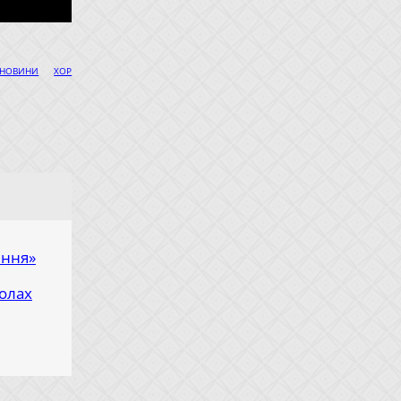
|
НОВИНИ
ХОР
яння»
олах