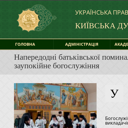
УКРАЇНСЬКА ПРА
КИЇВСЬКА Д
ГОЛОВНА
АДМІНІСТРАЦІЯ
АКАДЕ
Напередодні батьківської помина
заупокійне богослужіння
У
батьківської поминальної суботи, 28 березня 2025 року, в
Богослужі
викладачі