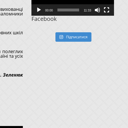
вихованці
00:00
11:33
паломники
Facebook
овних шкіл
Підписатися
ш полеглих
їні та усіх
. Зеленюк