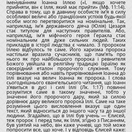
іменуванням Іоанна Іллєю («І, якщо хочете
прийняти, він є Ілля, який має прийти» (Мф. 11:14).
Справа в тому, що в давнину особисте ім’я в силу
особливої величі або грандіозних успіхів будь-якої
особи могло перетворитися на номінальне. Так,
наприклад, ім’я державного діяча (Юлія) Цезаря
стає титулом для наступних правителів. Або,
наприклад, ім’я міфічного героя Геракла стає
номінальним для дуже сильних людей. Таких
прикладів в історії людства є чимало. З пророком
Іллею відбулось те саме. Його харизма пророка
настільки вразила сучасників, що пам’ять про
нього як про найбільшого пророка і ревнителя
Божого увійшла в релігійну традицію Ізраїлю як
своєрідний еталон пророчого служіння. Тому
порівнювання або навіть прирівнювання Іоанна до
Іллі вказує на велич Іоанна як пророка. І слова
сьогоднішнього євангельського читання, що Іоанн
з’явиться в дусі і силі Іллі (Лк. 1:17) повинні
розумітися саме в такому значенні, тобто у
значенні його пророчого дару, який за силою
дорівнює дару великого пророка Іллі. Саме на таке
розуміння цього висловлення вказує ще один
текст, який відноситься до іншого часу та до іншої
людини. Згадаймо, що в Іллі був учень — Єлисей,
теж пророк І перед тим, як Ілля, згідно з Писанням,
був узятий на небо, він каже учневі, що той може
попросити все, що хоче. І у відповідь Єлисей каже: