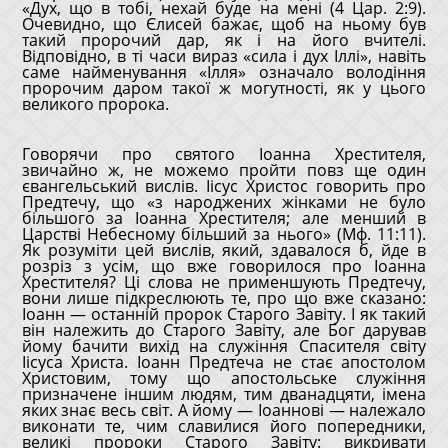
«Дух, що в тобі, нехай буде на мені (4 Цар. 2:9).
Очевидно, що Єлисей бажає, щоб на ньому був
такий пророчий дар, як і на його вчителі.
Відповідно, в ті часи вираз «сила і дух Іллі», навіть
саме найменування «Ілля» означало володіння
пророчим даром такої ж могутності, як у цього
великого пророка.
Говорячи про святого Іоанна Хрестителя,
звичайно ж, не можемо пройти повз ще один
євангельський вислів. Іісус Христос говорить про
Предтечу, що «з народжених жінками не було
більшого за Іоанна Хрестителя; але менший в
Царстві Небесному більший за нього» (Мф. 11:11).
Як розуміти цей вислів, який, здавалося б, йде в
розріз з усім, що вже говорилося про Іоанна
Хрестителя? Ці слова не применшують Предтечу,
вони лише підкреслюють те, про що вже сказано:
Іоанн — останній пророк Старого Завіту. І як такий
він належить до Старого Завіту, але Бог дарував
йому бачити вихід на служіння Спасителя світу
Іісуса Христа. Іоанн Предтеча не стає апостолом
Христовим, тому що апостольське служіння
призначене іншим людям, тим дванадцяти, імена
яких знає весь світ. А йому — Іоаннові — належало
виконати те, чим славилися його попередники,
великі пророки Старого Завіту: викривати