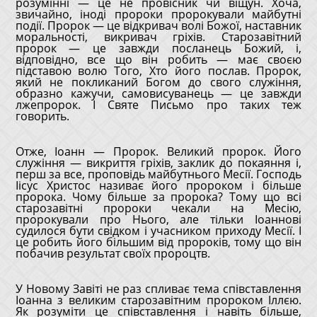
розумінні — це не провісник чи віщун. Хоча,
звичайно, іноді пророки пророкували майбутні
події. Пророк — це відкривач волі Божої, наставник
моральності, викривач гріхів. Старозавітний
пророк — це завжди посланець Божий, і,
відповідно, все що він робить — має своєю
підставою волю Того, Хто його послав. Пророк,
який не покликаний Богом до свого служіння,
образно кажучи, самовисуванець — це завжди
лжепророк. І Святе Письмо про таких теж
говорить.
Отже, Іоанн — Пророк. Великий пророк. Його
служіння — викриття гріхів, заклик до покаяння і,
перш за все, проповідь майбутнього Месії. Господь
Іісус Христос називає його пророком і більше
пророка. Чому більше за пророка? Тому що всі
старозавітні пророки чекали на Месію,
пророкували про Нього, але тільки Іоаннові
судилося бути свідком і учасником приходу Месії. І
це робить його більшим від пророків, тому що він
побачив результат своїх пророцтв.
У Новому Завіті не раз спливає тема співставлення
Іоанна з великим старозавітним пророком Іллєю.
Як розуміти це співставлення і навіть більше,