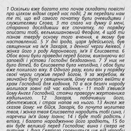
1 Оскільки вже багато хто почав складати повісті
про цілком відомі серед нас події, 2 як передали нам
те ті, що від самого початку були очевидцями і
служителями Слова, 3 то спало на думку й мені,
старанно дослідивши все спочатку, по порядку
описати тобі, вельмишановний Феофіле, 4 щоб ти
пізнав тверду основу того вчення, в якому був
наставлений. 5 У дні Ірода, царя Іудейського, був
священник на ім’я Захарія, з денної черги Авієвої, і
жінка його з роду Ааронового, ім’я її Єлисавета. 6
Обоє вони були праведні перед Богом, виконуючи всі
заповіді і устави Господні бездоганно. 7 У них не
було дітей, бо Єлисавета була неплідна, і обоє були
вже похилого віку. 8 Одного разу, коли він у порядку
своєї черги служив перед Богом, 9 за жеребом, як
звичайно було у священників, йому випало ввійти в
храм Господній для кадіння, 10 а вся безліч народу
молилася зовні під час кадіння,– 11 тоді з’явився
йому Ангел Господній, стоячи праворуч жертовника
кадильного. 12 Захарія, побачивши його,
збентежився, і страх напав на нього. 13 Ангел же
сказав йому: не бійся, Захаріє, бо почута молитва
твоя, і жінка твоя Єлисавета народить тобі сина, і
наречеш ім’я йому Іоанн; 14 і буде тобі радість і
втіха, і багато народженню його зрадіють, 15 бо
він буде великий перед Господом; вина і сікера не
питиме, і Духа Святого сповниться ще від утроби