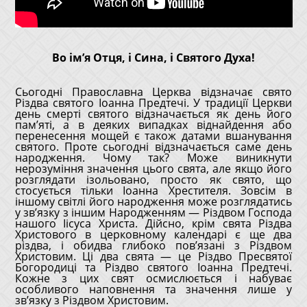
Во ім’я Отця, і Сина, і Святого Духа!
Сьогодні Православна Церква відзначає свято
Різдва святого Іоанна Предтечі. У традиції Церкви
день смерті святого відзначається як день його
пам’яті, а в деяких випадках віднайдення або
перенесення мощей є також датами вшанування
святого. Проте сьогодні відзначається саме день
народження. Чому так? Може виникнути
нерозуміння значення цього свята, але якщо його
розглядати ізольовано, просто як свято, що
стосується тільки Іоанна Хрестителя. Зовсім в
іншому світлі його народження може розглядатись
у зв’язку з іншим Народженням — Різдвом Господа
нашого Іісуса Христа. Дійсно, крім свята Різдва
Христового в церковному календарі є ще два
різдва, і обидва глибоко пов’язані з Різдвом
Христовим. Ці два свята — це Різдво Пресвятої
Богородиці та Різдво святого Іоанна Предтечі.
Кожне з цих свят осмислюється і набуває
особливого наповнення та значення лише у
зв’язку з Різдвом Христовим.