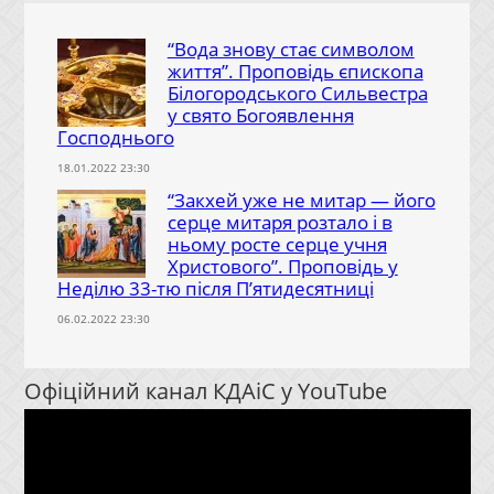
“Вода знову стає символом
життя”. Проповідь єпископа
Білогородського Сильвестра
у свято Богоявлення
Господнього
18.01.2022 23:30
“Закхей уже не митар — його
серце митаря розтало і в
ньому росте серце учня
Христового”. Проповідь у
Неділю 33-тю після П’ятидесятниці
06.02.2022 23:30
Офіційний канал КДАіС у YouTube
Відеопрогравач