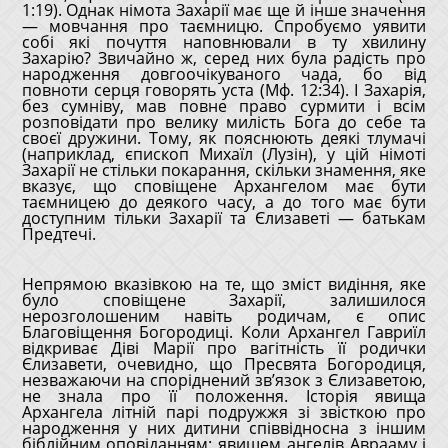
1:19). Однак німота Захарії має ще й інше значення
— мовчання про таємницю. Спробуємо уявити
собі які почуття наповнювали в ту хвилину
Захарію? Звичайно ж, серед них була радість про
народження довгоочікуваного чада, бо від
повноти серця говорять уста (Мф. 12:34). І Захарія,
без сумніву, мав повне право сурмити і всім
розповідати про велику милість Бога до себе та
своєї дружини. Тому, як пояснюють деякі тлумачі
(наприклад, єпископ Михаїл (Лузін), у цій німоті
Захарії не стільки покарання, скільки знамення, яке
вказує, що сповіщене Архангелом має бути
таємницею до деякого часу, а до того має бути
доступним тільки Захарії та Єлизаветі — батькам
Предтечі.
Непрямою вказівкою на те, що зміст видіння, яке
було сповіщене Захарії, залишилося
нерозголошеним навіть родичам, є опис
Благовіщення Богородиці. Коли Архангел Гавриїл
відкриває Діві Марії про вагітність її родички
Єлизавети, очевидно, що Пресвята Богородиця,
незважаючи на споріднений зв’язок з Єлизаветою,
не знала про її положення. Історія явища
Архангела літній парі подружжя зі звісткою про
народження у них дитини співвідносна з іншим
біблійним оповіданням: явищем ангелів Аврааму і