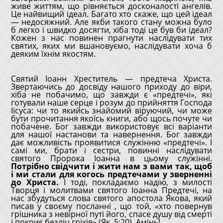
живе життям, що рівняється досконалості ангелів.
Це найвищий ідеал. Багато хто скаже, що цей ідеал
— недосяжний. Але якби такого стану можна було
б легко і швидко досягти, хіба тоді це був би ідеал?
Кожен з нас повинен прагнути наслідувати тих
святих, яких ми вшановуємо, наслідувати хоча б
деяким їхнім якостям.
Святий Іоанн Хреститель — предтеча Христа.
Звертаючись до досвіду нашого приходу до віри,
хіба не побачимо, що завжди є «предтечі», які
готували наше серце і розум до прийняття Господа
Іісуса: чи то якийсь знайомий віруючий, чи може
бути прочитання якоїсь книги, або щось почуте чи
побачене. Бог завжди використовує всі варіанти
для нашої настанови та навернення. Бог завжди
дає можливість проявитися служінню «предтечі». І
самі ми, брати і сестри, повинні наслідувати
святого Пророка Іоанна в цьому служінні.
Потрібно свідчити і жити нам з вами так, щоб
і ми стали для когось предтечами у зверненні
до Христа.
І тоді, покладаємо надію, з милості
Творця і молитвами святого Іоанна Предтечі, на
нас збудуться слова святого апостола Якова, який
писав у своєму посланні , що той, «хто повернув
грішника з невірної путі його, спасе душу від смерті
і покриє безліч гріхів» (Як. 5:20). Амінь!