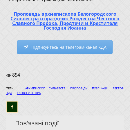
Проповедь архиепископа Белогородского
Сильвестра в праздник Рождества Честного
Славного Пророка, Предтечи и Крестителя
Господня Иоанна
Підписуйтесь на телеграм-канал КДА
854
|
|
|
ТЕГИ:
АРХІЄПИСКОП СИЛЬВЕСТР
ПРОПОВІДЬ
ПУБЛІКАЦІЇ
РЕКТОР
|
КДА
СЛОВО РЕКТОРА
Пов'язані події