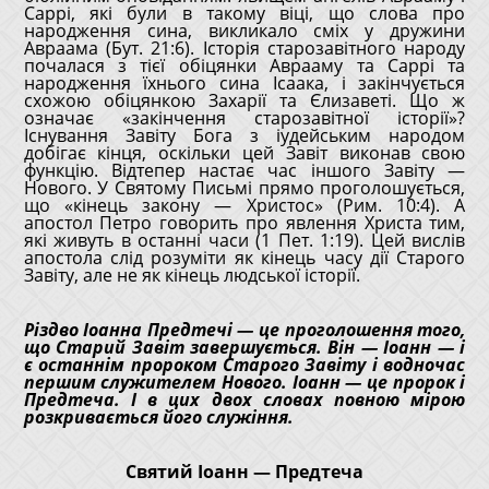
Саррі, які були в такому віці, що слова про
народження сина, викликало сміх у дружини
Авраама (Бут. 21:6). Історія старозавітного народу
почалася з тієї обіцянки Аврааму та Саррі та
народження їхнього сина Ісаака, і закінчується
схожою обіцянкою Захарії та Єлизаветі. Що ж
означає «закінчення старозавітної історії»?
Існування Завіту Бога з іудейським народом
добігає кінця, оскільки цей Завіт виконав свою
функцію. Відтепер настає час іншого Завіту —
Нового. У Святому Письмі прямо проголошується,
що «кінець закону — Христос» (Рим. 10:4). А
апостол Петро говорить про явлення Христа тим,
які живуть в останні часи (1 Пет. 1:19). Цей вислів
апостола слід розуміти як кінець часу дії Старого
Завіту, але не як кінець людської історії.
Різдво Іоанна Предтечі — це проголошення того,
що Старий Завіт завершується. Він — Іоанн — і
є останнім пророком Старого Завіту і водночас
першим служителем Нового. Іоанн — це пророк і
Предтеча. І в цих двох словах повною мірою
розкривається його служіння.
Святий Іоанн — Предтеча