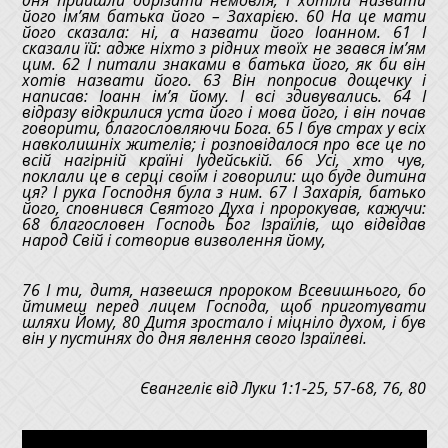
його ім’ям батька його – Захарією. 60 На це мати
його сказала: ні, а назвати його Іоанном. 61 І
сказали їй: адже ніхто з рідних твоїх не звався ім’ям
цим. 62 І питали знаками в батька його, як би він
хотів назвати його. 63 Він попросив дощечку і
написав: Іоанн ім’я йому. І всі здивувались. 64 І
відразу відкрилися уста його і мова його, і він почав
говорити, благословляючи Бога. 65 І був страх у всіх
навколишніх жителів; і розповідалося про все це по
всій нагірній країні Іудейській. 66 Усі, хто чув,
поклали це в серці своїм і говорили: що буде дитина
ця? І рука Господня була з ним. 67 І Захарія, батько
його, сповнився Святого Духа і пророкував, кажучи:
68 благословен Господь Бог Ізраїлів, що відвідав
народ Свій і сотворив визволення йому,
76 І ти, дитя, назвешся пророком Всевишнього, бо
йтимеш перед лицем Господа, щоб приготувати
шляхи Йому,
80 Дитя зростало і міцніло духом, і був
він у пустинях до дня явлення свого Ізраїлеві.
Євангеліє від Луки 1:1-25, 57-68, 76, 80