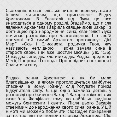
Сьогоднішнє євангельське читання перегукується з
іншим читанням, що присвячене Різдву
Христовому. В Євангелії від Луки це все
знаходиться в одному розділі. Згадаймо, що після
явлення Архангела Гавриїла священикові Захарії з
обітницею про народження сина, євангеліст Лука
починає розповідь про Благовіщення. І в своїй
промові той самий Архангел проголошує Діві
Марії: «Ось і Єлисавета, родичка Твоя, яку
називають неплідною, і вона зачала сина в
старості своїй, і їй вже шостий місяць» (Лк. 1:36).
Отже, два сини, два хлопчики, два Різдва: предтечі і
Месії, Пророка і Господа, Проповідника покаяння і
Спасителя світу.
Різдво Іоанна Хрестителя є як би мале
благовіщення, в якому проголошується майбутнє
спасіння, а йому, Іоанну, слід готувати прихід
Відкупителя світу. Є ще одна важлива деталь у
розповіді про бачення Захарії. Захарія зніяковів, як
каже блж. Феофілакт, тому що найбільші видіння
можуть бентежити і святих. Після цього Захарія
стає німим до народження свого сина Іоанна. У цій
німоті ми можемо побачити своєрідне покарання
за те, що він не повірив словам Архангела (Лк.