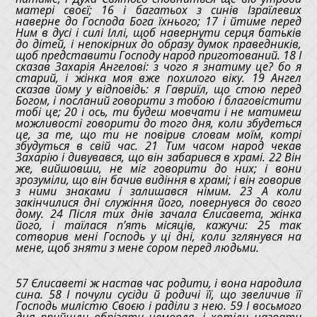
матері своєї; 16 і багатьох з синів Ізраїлевих
наверне до Господа Бога їхнього; 17 і йтиме перед
Ним в дусі і силі Іллі, щоб навернути серця батьків
до дітей, і непокірних до образу думок праведників,
щоб представити Господу народ приготований. 18 І
сказав Захарія Ангелові: з чого я знатиму це? бо я
старий, і жінка моя вже похилого віку. 19 Ангел
сказав йому у відповідь: я Гавриїл, що стою перед
Богом, і посланий говорити з тобою і благовістити
тобі це; 20 і ось, ти будеш мовчати і не матимеш
можливості говорити до того дня, коли збудеться
це, за те, що ти не повірив словам моїм, котрі
збудуться в свій час. 21 Тим часом народ чекав
Захарію і дивувався, що він забарився в храмі. 22 Він
же, вийшовши, не міг говорити до них; і вони
зрозуміли, що він бачив видіння в храмі; і він говорив
з ними знаками і залишався німим. 23 А коли
закінчилися дні служіння його, повернувся до свого
дому. 24 Після тих днів зачала Єлисавета, жінка
його, і таїлася п’ять місяців, кажучи: 25 так
сотворив мені Господь у ці дні, коли зглянувся на
мене, щоб зняти з мене сором перед людьми.
57 Єлисаветі ж настав час родити, і вона народила
сина. 58 І почули сусіди й родичі її, що звеличив її
Господь милістю Своєю і раділи з нею. 59 І восьмого
дня прийшли обрізати немовля, і хотіли назвати