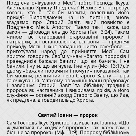
Предтеча очікуваного Месії, тобто Господа Іісуса.
Але навіщо Христу Предтеча? Невже Він потребує
когось, хто б, так би мовити, полегшив Його
прихід? Відповідаючи на це питання, знову
згадаємо про Старий Завіт, який повністю є
Предтечею Месії. Апостол Павло так і каже, що
закон — дітоводитель до Христа (Гал. 3:24). Таким
чином, всі стародавні старозавітні пророки і
патріархи, всі встановлення, всі вони — предтечі
приходу Месії. І їхнє завдання чисто службове —
приготувати народ до прийняття Месії. Сам
Христос говорить Своїм учням «багато пророків і
праведників бажали бачити, що ви бачите, і не
бачили, і чути, що ви чуєте, і не чули» (Мф. 13:17). У
цьому «бажали побачити і почути» показаний, так
би мовити, релігійний нерв Старого Завіту — віра
та очікування. У такому розумінні Іоанн продовжує
і завершує Старий Завіт та біблійну традицію
пророка як наставника і викривача гріхів, а його
служіння — останній акорд Старого Завіту, що йде,
як предтеча, дітоводитель до Христа.
Святий Іоанн — пророк
Сам Господь Іісус Христос називає так Іоанна: «Що
ж дивитися ви ходили? пророка? Так, кажу вам, і
більше за пророка» (Мф. 11:9). Пророк у біблійному