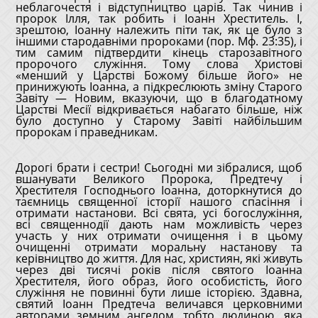
неблагочестя і відступництво царів. Так чинив і
пророк Ілля, так робить і Іоанн Хреститель. І,
зрештою, Іоанну належить піти так, як це було з
іншими стародавніми пророками (пор. Мф. 23:35), і
тим самим підтвердити кінець старозавітного
пророчого служіння. Тому слова Христові
«менший у Царстві Божому більше його» не
принижують Іоанна, а підкреслюють зміну Старого
Завіту — Новим, вказуючи, що в благодатному
Царстві Месії відкривається набагато більше, ніж
було доступно у Старому Завіті найбільшим
пророкам і праведникам.
Дорогі брати і сестри! Сьогодні ми зібралися, щоб
вшанувати Великого Пророка, Предтечу і
Хрестителя Господнього Іоанна, доторкнутися до
таємниць священної історії нашого спасіння і
отримати настанови. Всі свята, усі богослужіння,
всі священнодії дають нам можливість через
участь у них отримати очищення і в цьому
очищенні отримати моральну настанову та
керівництво до життя. Для нас, християн, які живуть
через дві тисячі років після святого Іоанна
Хрестителя, його образ, його особистість, його
служіння не повинні бути лише історією. Здавна,
святий Іоанн Предтеча величався церковними
авторами земним ангелом, тобто людиною, яка