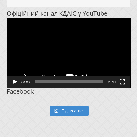
Офіційний канал КДАіС у YouTube
Відеопрогравач
00:00
11:33
Facebook
Підписатися