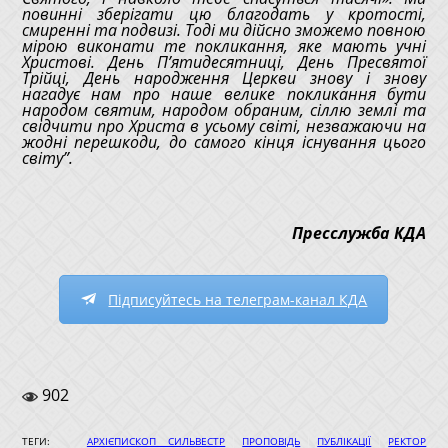
повинні зберігати цю благодать у кротості,
смиренні та подвизі. Тоді ми дійсно зможемо повною
мірою виконати те покликання, яке мають учні
Христові. День П’ятидесятниці, День Пресвятої
Трійці, День народження Церкви знову і знову
нагадує нам про наше велике покликання бути
народом святим, народом обраним, сіллю землі та
свідчити про Христа в усьому світі, незважаючи на
жодні перешкоди, до самого кінця існування цього
світу”.
Пресслужба КДА
Підписуйтесь на телеграм-канал КДА
902
|
|
|
ТЕГИ:
АРХІЄПИСКОП СИЛЬВЕСТР
ПРОПОВІДЬ
ПУБЛІКАЦІЇ
РЕКТОР