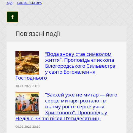
|
КДА
СЛОВО РЕКТОРА
Пов'язані події
“Вода знову стає символом
життя”. Проповідь єпископа
Білогородського Сильвестра
у свято Богоявлення
Господнього
18.01.2022 23:30
“Закхей уже не митар — його
серце митаря розтало і в
ньому росте серце учня
Христового”. Проповідь у
Неділю 33-тю після П’ятидесятниці
06.02.2022 23:30