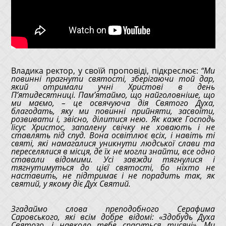
Владика ректор, у своїй проповіді, підкреслює:
“Ми
повинні прагнути святості, зберігаючи той дар,
який отримали учні Христові в день
П’ятидесятниці. Пам’ятаймо, що найголовніше, що
ми маємо, – це освячуюча дія Святого Духа,
благодать, яку ми повинні прийняти, засвоїти,
розвивати і, звісно, ділитися нею. Як каже Господь
Іісус Христос, запалену свічку не ховають і не
ставлять під спуд. Вона освітлює всіх, і навіть ті
святі, які намагалися уникнути людської слави та
переселялися в місця, де їх не могли знайти, все одно
ставали відомими. Усі завжди тягнулися і
тягнутимуться до цієї святості, бо ніхто не
наставить, не підтримає і не порадить так, як
святий, у якому діє Дух Святий.
Згадаймо слова преподобного Серафима
Саровського, які всім добре відомі: «Здобудь Духа
Святого, і навколо тебе спасуться тисячі». Ми