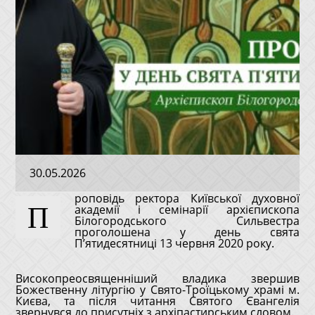
30.05.2026
роповідь ректора Київської духовної
П
академії і семінарії архієпископа
Білогородського Сильвестра
проголошена у день свята
П’ятидесятниці 13 червня 2020 року.
Високопреосвященніший владика звершив
Божественну літургію у Свято-Троїцькому храмі м.
Києва, та після читання Святого Євангелія
звернувся до присутніх з архіпастирським словом.