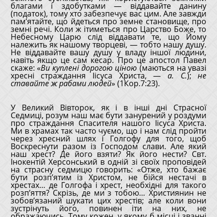
благами і здобутками — віддавайте данину
(податок), тому хто забезпечує вас цим. Але завжди
пам’ятайте, що йдеться про земне становище, про
земні речі. Коли ж ітиметься про Царство Боже, то
Небесному Царю слід віддавати те, що Йому
належить як нашому творцеві, — тобто нашу душу.
Не віддавайте вашу душу у владу іншої людини,
навіть якщо це сам кесар. Про це апостол Павел
скаже: «
Ви куплені дорогою ціною
(маються на увазі
хресні страждання Іісуса Христа, —
а. С.
);
не
ставайте ж рабами людей
» (1Кор.7:23).
У Великий Вівторок, як і в інші дні Страсної
Седмиці, розум наш має бути занурений у роздуми
про страждання Спасителя нашого Іісуса Христа.
Ми в храмах так часто чуємо, що і нам слід пройти
через хресний шлях і Голгофу для того, щоб
Воскреснути разом із Господом слави. Але який
наш хрест? Де його взяти? Як його нести? Свт.
Інокентій Херсонський в одній зі своїх проповідей
на страсну седмицю говорить: «Отже, хто бажає
бути розп’ятим із Христом, не бійся нестачі в
хрестах… де Голгофа і хрест, необхідні для такого
розп’яття? Скрізь, де ми з тобою… Християнин не
зобов’язаний шукати цих хрестів; але коли вони
зустрінуть його, повинен іти на них, не
ображаючись. Тому кожен, у якому б місці і званні