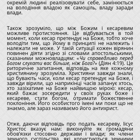
окремій людині реалізовувати себе, замінюється
на володіння владою як самоціль, владу заради
влади.
Також зрозуміло, що між Божим і кесаревим
можливе протистояння. Це відбувається в той
момент, коли кесар претендує на Боже, тобто хоче
володіти тим, що йому в принципі не належить і
належати не може. У такій ситуації кожен вірянин
повинен діяти згідно зі словами апостольськими,
сказаними можновладцям: «
Чи справедливо перед
Богом слухати вас більше, ніж Бога?
» (Діян 4:19). Це
риторичне запитання, відповідь на яке кожному
християнину зрозуміла. Християни завжди знали,
що бувають часи, коли кесар претендує на Боже, і
завжди вірили, що наприкінці часів запанує хтось,
хто зазіхатиме на Боже найвищою мірою: кесар,
який бажає зосередити у своїх руках боже і
кесареве, стати богом, отримати божественне
поклоніння. Його особистого імені ми поки що не
знаємо, але зараз називаємо його антихрист.
Отже, даючи відповідь про подать кесареву, Іісус
Христос вказує нам: виконуйте як громадяни
обов’язки стосовно держави і влади; як члени
земного суспільства, які користуються земними