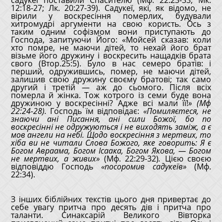
12:18-27; Лк. 20:27-39). Садукеї, які, як відомо, не
вірили у воскресіння померлих, будували
хитромудрі аргументи на свою користь. Ось з
таким одним софізмом вони приступають до
Господа, запитуючи Його: «Мойсей сказав: коли
хто помре, не маючи дітей, то нехай його брат
візьме його дружину і воскресить нащадків брата
свого (Втор.25:5). Було в нас семеро братів: і
перший, одружившись, помер, не маючи дітей,
залишив свою дружину своєму братові; так само
другий і третій — аж до сьомого. Після всіх
померла й жінка. Тож котрого із семи буде вона
дружиною у воскресінні? Адже всі мали її!
» (Мф
22:24-28).
Господь їм відповідає:
«
Помиляєтеся, не
знаючи ані Писання, ані сили Божої, бо по
воскресінні не одружуються і не виходять заміж, а є
мов ангели на небі. Щодо воскресіння з мертвих, то
хіба ви не читали Слова Божого, яке говорить: Я є
Богом Авраама, Богом Ісаака, Богом Якова, — Богом
не мертвих, а живих
»
(Мф. 22:29-32)
.
Цією своєю
відповіддю Господь
«
посоромив садукеїв
»
(Мф.
22:34).
З інших біблійних текстів цього дня привертає до
себе увагу притча про десять дів і притча про
таланти. Синаксарій Великого Вівторка