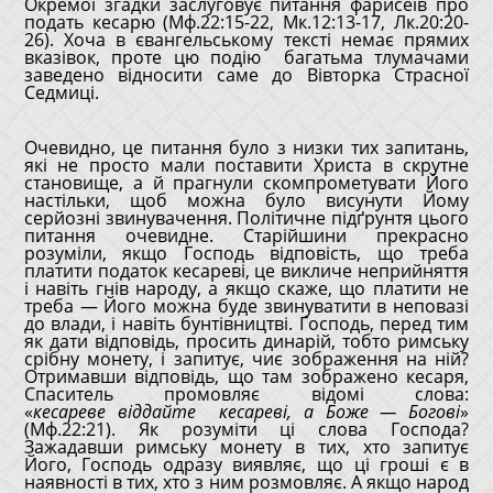
Окремої згадки заслуговує питання фарисеїв про
подать кесарю (Мф.22:15-22, Мк.12:13-17, Лк.20:20-
26). Хоча в євангельському тексті немає прямих
вказівок, проте цю подію багатьма тлумачами
заведено відносити саме до Вівторка Страсної
Седмиці.
Очевидно, це питання було з низки тих запитань,
які не просто мали поставити Христа в скрутне
становище, а й прагнули скомпрометувати Його
настільки, щоб можна було висунути Йому
серйозні звинувачення. Політичне підґрунтя цього
питання очевидне. Старійшини прекрасно
розуміли, якщо Господь відповість, що треба
платити податок кесареві, це викличе неприйняття
і навіть гнів народу, а якщо скаже, що платити не
треба — Його можна буде звинуватити в неповазі
до влади, і навіть бунтівництві. Господь, перед тим
як дати відповідь, просить динарій, тобто римську
срібну монету, і запитує, чиє зображення на ній?
Отримавши відповідь, що там зображено кесаря,
Спаситель промовляє відомі слова:
«
кесареве
віддайте
кесареві, а Боже — Богові
»
(Мф.22:21). Як розуміти ці слова Господа?
Зажадавши римську монету в тих, хто запитує
Його, Господь одразу виявляє, що ці гроші є в
наявності в тих, хто з ним розмовляє. А якщо народ