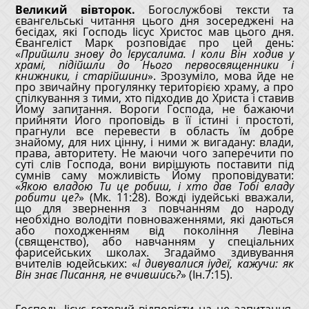
Великий вівторок.
Богослужбові тексти та
євангельські читання цього дня зосереджені на
бесідах, які Господь Іісус Христос мав цього дня.
Євангеліст Марк розповідає про цей день:
«
Прийшли знову до Ієрусалима. І коли Він ходив у
храмі, підійшли до Нього первосвященники і
книжники, і старійшини
». Зрозуміло, мова йде не
про звичайну прогулянку територією храму, а про
спілкування з тими, хто підходив до Христа і ставив
Йому запитання. Вороги Господа, не бажаючи
прийняти Його проповідь в її істині і простоті,
прагнули все перевести в область їм добре
знайому, для них цінну, і ними ж вигадану: влади,
права, авторитету. Не маючи чого заперечити по
суті слів Господа, вони вирішують поставити під
сумнів саму можливість Йому проповідувати:
«
Якою владою Ти це робиш, і хто дав Тобі владу
робити це?
» (Мк. 11:28). Вожді іудейські вважали,
що для звернення з повчанням до народу
необхідно володіти повноваженнями, які даються
або походженням від покоління Левіна
(священство), або навчанням у спеціальних
фарисейських школах. Згадаймо здивування
вчителів юдейських: «
І дивувалися іудеї, кажучи: як
Він знає Писання, не вчившись?
» (Ін.7:15).
Господь Іісус готовий відповісти на це запитання,