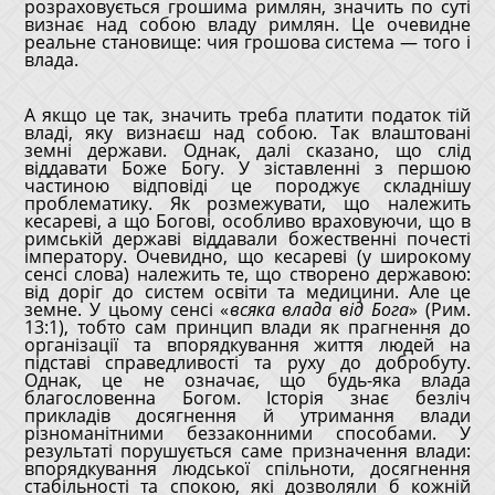
розраховується грошима римлян, значить по суті
визнає над собою владу римлян. Це очевидне
реальне становище: чия грошова система — того і
влада.
А якщо це так, значить треба платити податок тій
владі, яку визнаєш над собою. Так влаштовані
земні держави. Однак, далі сказано, що слід
віддавати Боже Богу. У зіставленні з першою
частиною відповіді це породжує складнішу
проблематику. Як розмежувати, що належить
кесареві, а що Богові, особливо враховуючи, що в
римській державі віддавали божественні почесті
імператору. Очевидно, що кесареві (у широкому
сенсі слова) належить те, що створено державою:
від доріг до систем освіти та медицини. Але це
земне. У цьому сенсі «
всяка влада від Бога
» (Рим.
13:1), тобто сам принцип влади як прагнення до
організації та впорядкування життя людей на
підставі справедливості та руху до добробуту.
Однак, це не означає, що будь-яка влада
благословенна Богом. Історія знає безліч
прикладів досягнення й утримання влади
різноманітними беззаконними способами. У
результаті порушується саме призначення влади:
впорядкування людської спільноти, досягнення
стабільності та спокою, які дозволяли б кожній