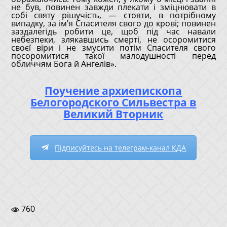
не був, повинен завжди плекати і зміцнювати в
собі святу рішучість, — стояти, в потрібному
випадку, за ім’я Спасителя свого до крові; повинен
заздалегідь робити це, щоб під час навали
небезпеки, злякавшись смерті, не осоромитися
своєї віри і не змусити потім Спасителя свого
посоромитися такої малодушності перед
обличчям Бога й Ангелів».
Поучение архиепископа
Белогородского Сильвестра в
Великий Вторник
Підписуйтесь на телеграм-канал КДА
760