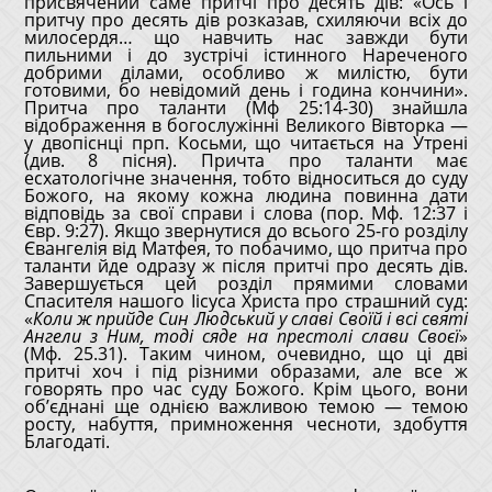
присвячений саме притчі про десять дів: «Ось і
притчу про десять дів розказав, схиляючи всіх до
милосердя… що навчить нас завжди бути
пильними і до зустрічі істинного Нареченого
добрими ділами, особливо ж милістю, бути
готовими, бо невідомий день і година кончини».
Притча про таланти (Мф 25:14-30) знайшла
відображення в богослужінні Великого Вівторка —
у двопіснці прп. Косьми, що читається на Утрені
(див. 8 пісня). Причта про таланти має
есхатологічне значення, тобто відноситься до суду
Божого, на якому кожна людина повинна дати
відповідь за свої справи і слова (пор. Мф. 12:37 і
Євр. 9:27). Якщо звернутися до всього 25-го розділу
Євангелія від Матфея, то побачимо, що притча про
таланти йде одразу ж після притчі про десять дів.
Завершується цей розділ прямими словами
Спасителя нашого Іісуса Христа про страшний суд:
«
Коли ж прийде Син Людський у славі Своїй і всі святі
Ангели з Ним, тоді сяде на престолі слави Своєї
»
(Мф. 25.31). Таким чином, очевидно, що ці дві
притчі хоч і під різними образами, але все ж
говорять про час суду Божого. Крім цього, вони
об’єднані ще однією важливою темою — темою
росту, набуття, примноження чесноти, здобуття
Благодаті.