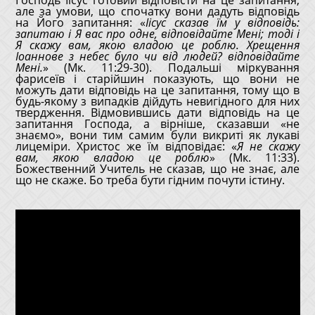
але за умови, що спочатку вони дадуть відповідь
на Його запитання: «
Іісус сказав їм у відповідь:
запитаю і Я вас про одне, відповідайте Мені; тоді і
Я скажу вам, якою владою це роблю. Хрещення
Іоаннове з небес було чи від людей? відповідайте
Мені.
» (Мк. 11:29-30). Подальші міркування
фарисеїв і старійшин показують, що вони не
можуть дати відповідь на це запитання, тому що в
будь-якому з випадків дійдуть невигідного для них
твердження. Відмовившись дати відповідь на це
запитання Господа, а вірніше, сказавши «не
знаємо», вони тим самим були викриті як лукаві
лицеміри. Христос же їм відповідає: «
Я не скажу
вам, якою владою це роблю
» (Мк. 11:33).
Божественний Учитель не сказав, що не знає, але
що не скаже. Бо треба бути гідним почути істину.