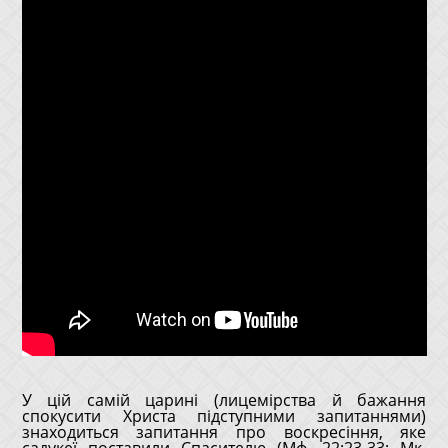
У цій самій царині (лицемірства й бажання
спокусити Христа підступними запитаннями)
знаходиться запитання про воскресіння, яке
садукеї поставили Спасителю (Мф. 22:23-33; Мк.