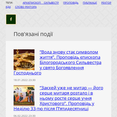
|
|
|
ТЕГИ:
АРХІЄПИСКОП СИЛЬВЕСТР
ПРОПОВІДЬ
ПУБЛІКАЦІЇ
РЕКТОР
|
КДА
СЛОВО РЕКТОРА
Пов'язані події
“Вода знову стає символом
життя”. Проповідь єпископа
Білогородського Сильвестра
у свято Богоявлення
Господнього
18.01.2022 23:30
“Закхей уже не митар — його
серце митаря розтало і в
ньому росте серце учня
Христового”. Проповідь у
Неділю 33-тю після П’ятидесятниці
06.02.2022 23:30