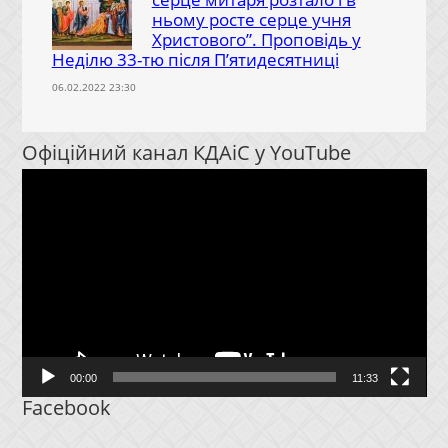
ньому росте серце учня
Христового”. Проповідь у
Неділю 33-тю після П’ятидесятниці
06.02.2022 23:30
Офіційний канал КДАіС у YouTube
Відеопрогравач
00:00
11:33
Facebook