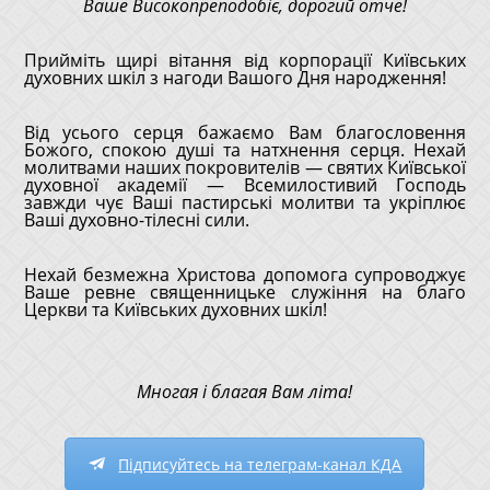
Ваше Високопреподобіє, дорогий отче!
Прийміть щирі вітання від корпорації Київських
духовних шкіл з нагоди Вашого Дня народження!
Від усього серця бажаємо Вам благословення
Божого, спокою душі та натхнення серця. Нехай
молитвами наших покровителів — святих Київської
духовної академії — Всемилостивий Господь
завжди чує Ваші пастирські молитви та укріплює
Ваші духовно-тілесні сили.
Нехай безмежна Христова допомога супроводжує
Ваше ревне священницьке служіння на благо
Церкви та Київських духовних шкіл!
Многая і благая Вам літа!
Підписуйтесь на телеграм-канал КДА