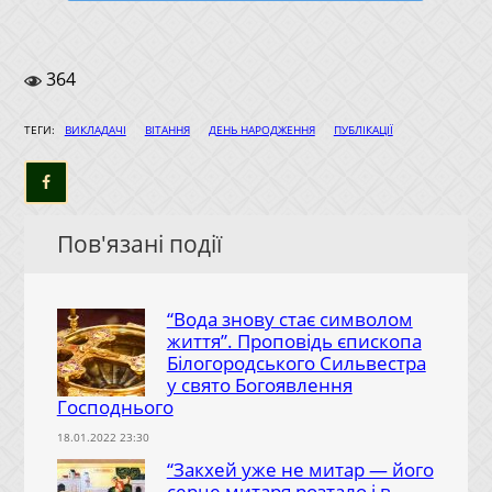
364
|
|
|
ТЕГИ:
ВИКЛАДАЧІ
ВІТАННЯ
ДЕНЬ НАРОДЖЕННЯ
ПУБЛІКАЦІЇ
Пов'язані події
“Вода знову стає символом
життя”. Проповідь єпископа
Білогородського Сильвестра
у свято Богоявлення
Господнього
18.01.2022 23:30
“Закхей уже не митар — його
серце митаря розтало і в