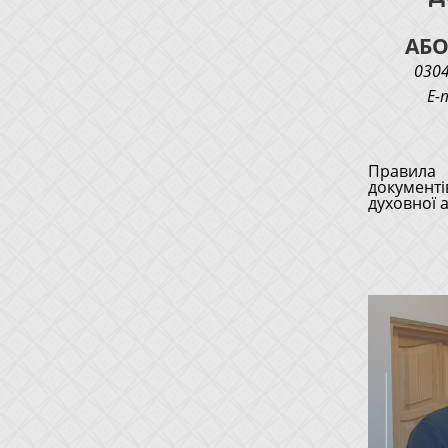
АБО
0304
E-
Правила 
документі
духовної а