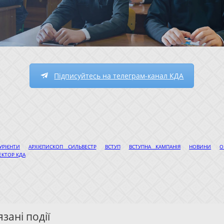
Підписуйтесь на телеграм-канал КДА
|
|
|
|
|
УРІЄНТИ
АРХІЄПИСКОП СИЛЬВЕСТР
ВСТУП
ВСТУПНА КАМПАНІЯ
НОВИНИ
О
ЕКТОР КДА
зані події