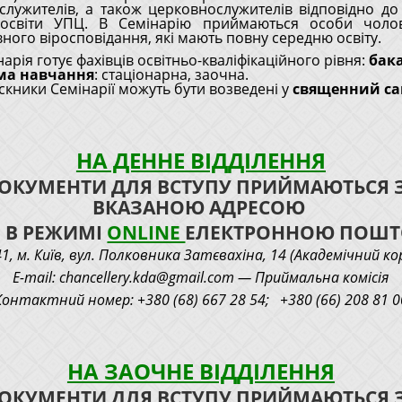
лужителів, а також церковнослужителів відповідно до
 освіти УПЦ. В Семінарію приймаються особи чолові
ного віросповідання, які мають повну середню освіту.
арія готує фахівців освітньо-кваліфікаційного рівня:
бак
ма навчання
: стаціонарна, заочна.
скники Семінарії можуть бути возведені у
священний са
НА ДЕННЕ ВІДДІЛЕННЯ
ОКУМЕНТИ ДЛЯ ВСТУПУ
ПРИЙМАЮТЬСЯ
ВКАЗАНОЮ АДРЕСОЮ
 В РЕЖИМІ
ONLINE
ЕЛЕКТРОННОЮ ПОШ
1, м. Київ, вул. Полковника Затєвахіна, 14 (Академічний ко
E-mail: chancellery.kda@gmail.com — Приймальна комісія
Контактний номер: +380 (68) 667 28 54; +380 (66) 208 81 0
НА ЗАОЧНЕ ВІДДІЛЕННЯ
ОКУМЕНТИ ДЛЯ ВСТУПУ
ПРИЙМАЮТЬСЯ