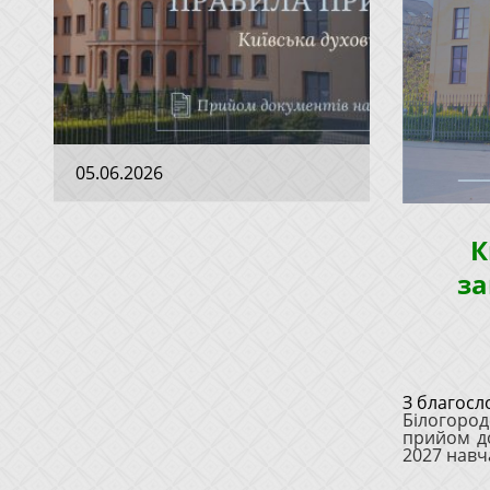
05.06.2026
К
за
З благосл
Білогород
прийом до
2027 навч