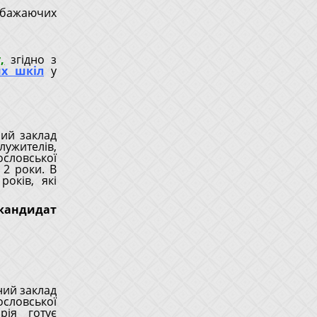
бажаючих
,
згідно з
их шкіл
у
ий заклад
ужителів,
ословської
 2 роки. В
оків, які
кандидат
ний заклад
словської
рія готує