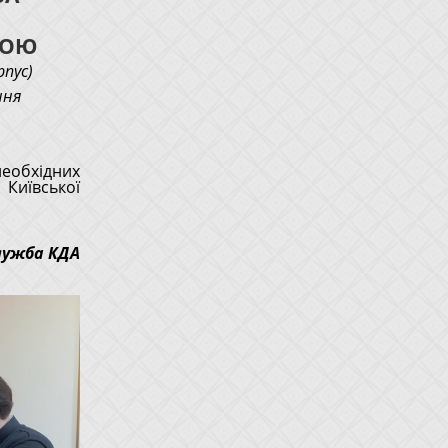
ТОЮ
рпус)
ння
еобхідних
 Київської
лужба КДА