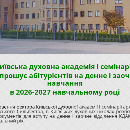
иївська духовна академія і семінар
прошує абітурієнтів на денне і зао
навчання
в 2026-2027 навчальному році
овення ректора Київської духов
ної академії і семінарії а
ського Сильвестра, в Київських духовних школах розп
кументів для вступу на денне і заочне відділення КДАі
альний рік.