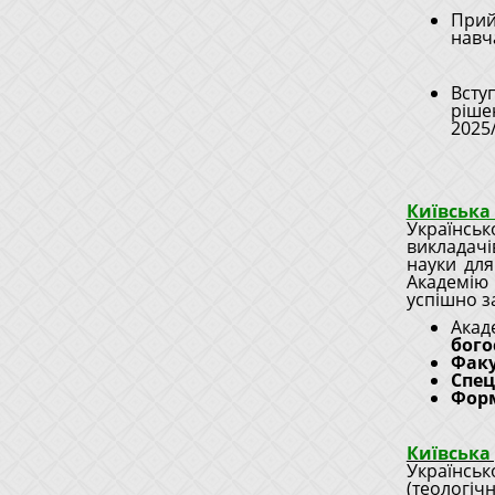
Прий
навч
Всту
ріш
2025
Київська
Українсь
викладачі
науки для
Академію
успішно з
Акад
бого
Факу
Спец
Фор
Київська
Українсь
(теологі