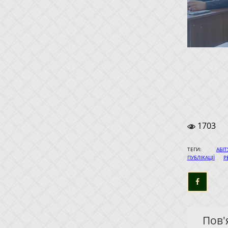
1703
ТЕГИ:
АБІТ
|
ПУБЛІКАЦІЇ
Р
Пов'я