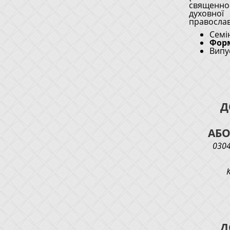
священнос
духовної
православ
Семін
Фор
Випу
Д
АБО
0304
Д