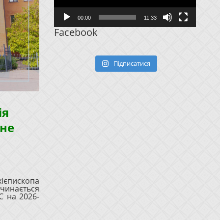
00:00
11:33
Facebook
Підписатися
ія
чне
рхієпископа
очинається
С на 2026-