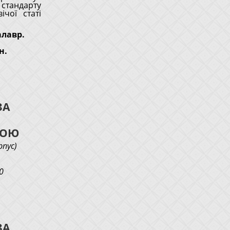
 стандарту
чої статі
алавр.
н.
ЗА
ТОЮ
рпус)
0
ЗА