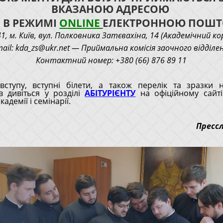
ВКАЗАНОЮ АДРЕСОЮ
 В РЕЖИМІ
ONLINE
ЕЛЕКТРОННОЮ ПОШ
1, м. Київ, вул. Полковника Затєвахіна, 14 (Академічний ко
mail: kda_zs@ukr.net — Приймальна комісія заочного відділе
Контактний номер: +380 (66) 876 89 11
вступу, вступні білети, а також перелік та зразки н
в дивіться у розділі
АБІТУРІЄНТУ
на офіційному сайті
кадемії і семінарії.
Пресс