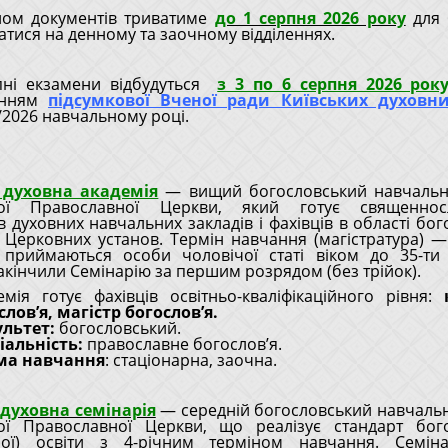
ом документів триватиме
до 1 серпня 2026 року
для 
атися на денному та заочному відділеннях.
пні екзамени відбудуться
з 3 по 6 серпня 2026 року
енням
підсумкової Вченої ради Київських духовн
/2026 навчальному році.
 духовна академія
— вищий богословський навчальн
кої Православної Церкви, який готує священносл
в духовних навчальних закладів і фахівців в області бог
 Церковних установ. Термін навчання (магістратура) —
 приймаються особи чоловічої статі віком до 35-ти р
акінчили Семінарію за першим розрядом (без трійок).
емія готує фахівців освітньо-кваліфікаційного рівня:
слов’я, магістр богослов’я.
льтет:
богословський.
іальність:
православне богослов’я.
ма навчання
: стаціонарна, заочна.
 духовна семінарія
— середній богословський навчаль
кої Православної Церкви, що реалізує стандарт бого
чної) освіти з 4-річним терміном навчання. Семіна